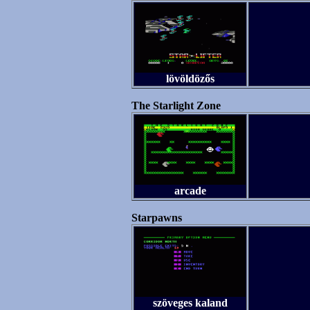
lövöldözős
The Starlight Zone
arcade
Starpawns
szöveges kaland