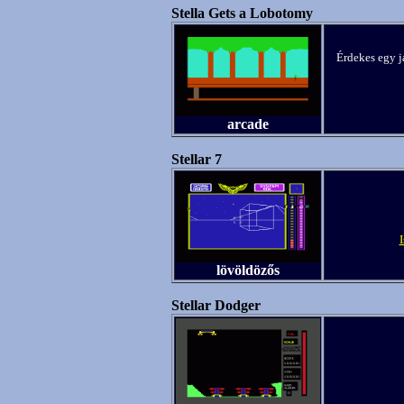
Stella Gets a Lobotomy
Érdekes egy j
arcade
Stellar 7
lövöldözős
Stellar Dodger