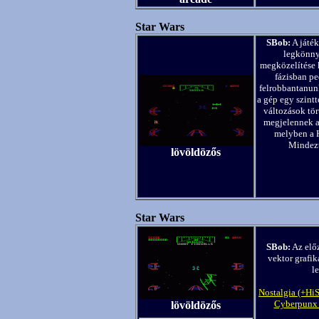
Star Wars
SBob:
A játék
legkönnye
megközelítése
fázisban pe
felrobbantanunk
a gép egy szint
változások tör
megjelennek a 
melyben a H
Mindezt
lövöldözős
Star Wars
SBob:
Az előz
vektor grafi
l
Nostalgia (+Hi
Cyberpunx 
lövöldözős