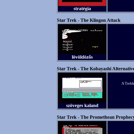
stratégia
Star Trek - The Klingon Attack
lövöldözős
Star Trek - The Kobayashi Alternativ
A Trekk
szöveges kaland
Star Trek - The Promethean Prophec