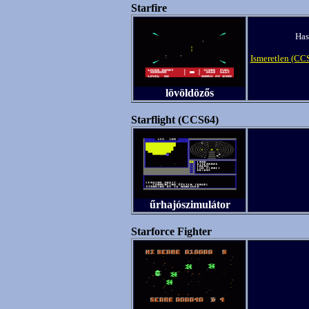
Starfire
Has
Ismeretlen (CC
lövöldözős
Starflight (CCS64)
űrhajószimulátor
Starforce Fighter