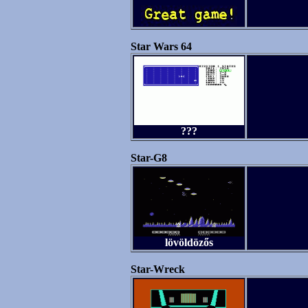
Star Wars 64
???
Star-G8
lövöldözős
Star-Wreck