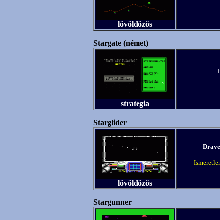
lövöldözős
Stargate (német)
B
stratégia
Starglider
Drave
Ismeretle
lövöldözős
Stargunner