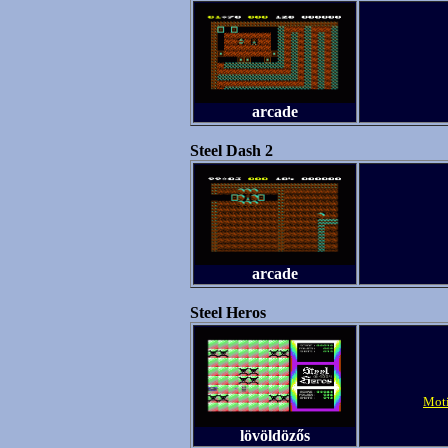
arcade
Steel Dash 2
arcade
Steel Heros
Moti
lövöldözős