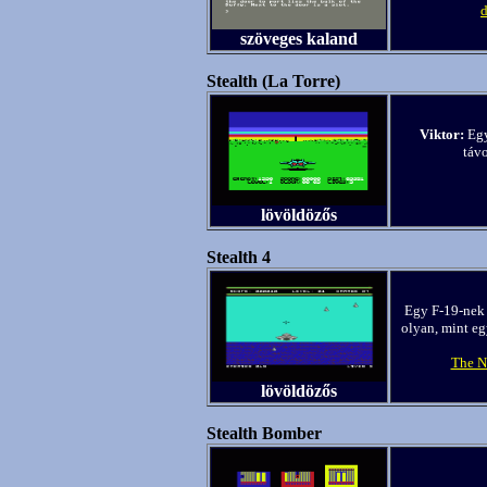
d
szöveges kaland
Stealth (La Torre)
Viktor:
Egy
távo
lövöldözős
Stealth 4
Egy F-19-nek t
olyan, mint eg
The N
lövöldözős
Stealth Bomber