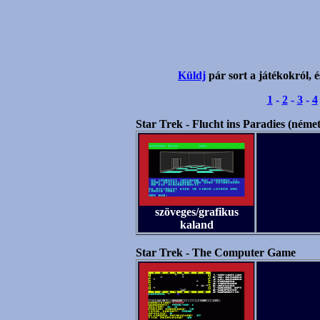
Küldj
pár sort a játékokról, é
1
-
2
-
3
-
4
Star Trek - Flucht ins Paradies (német
szöveges/grafikus
kaland
Star Trek - The Computer Game