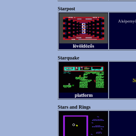
Starpost
A képernyő
lövöldözős
Starquake
N
platform
Stars and Rings