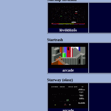
lövöldözős
Startrash
arcade
Starway (olasz)
arcade