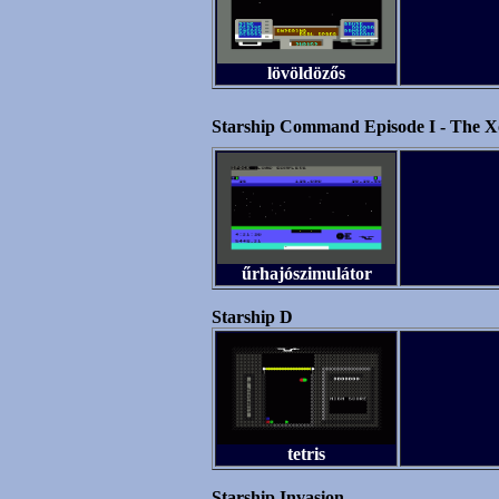
lövöldözős
Starship Command Episode I - The Xo
űrhajószimulátor
Starship D
tetris
Starship Invasion