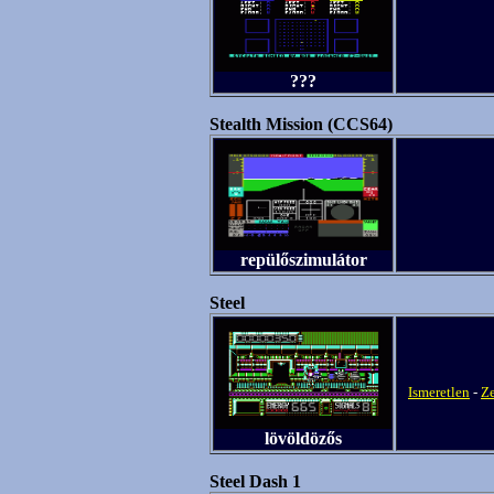
???
Stealth Mission (CCS64)
repülőszimulátor
Steel
Ismeretlen
-
Z
lövöldözős
Steel Dash 1