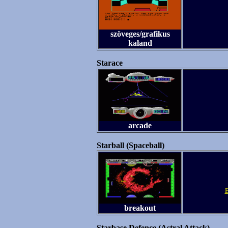
szöveges/grafikus
kaland
Starace
arcade
Starball (Spaceball)
E
breakout
Starbase Defence (Astral Attack)