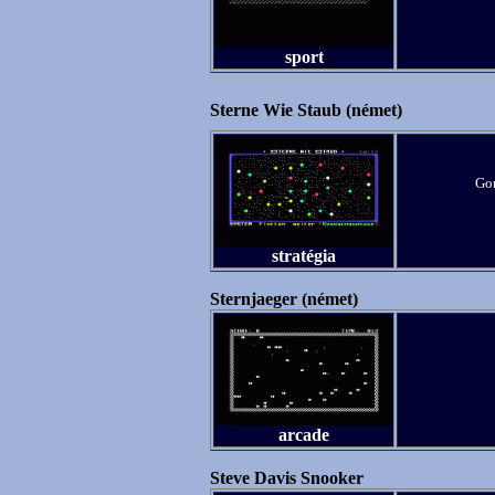
sport
Sterne Wie Staub (német)
Gon
stratégia
Sternjaeger (német)
arcade
Steve Davis Snooker