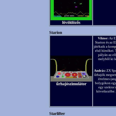
lövöldözős
Starion
Viktor:
Az El
Starion és az E
játékaik a komp
első hírnőkei.
pályán az el
melyből ki l
András:
ZX Spec
űrhajók megsem
értelmes (an
bolygókon egy 
űrhajószimulátor
egy szektor 
következőbe. 
Starlifter