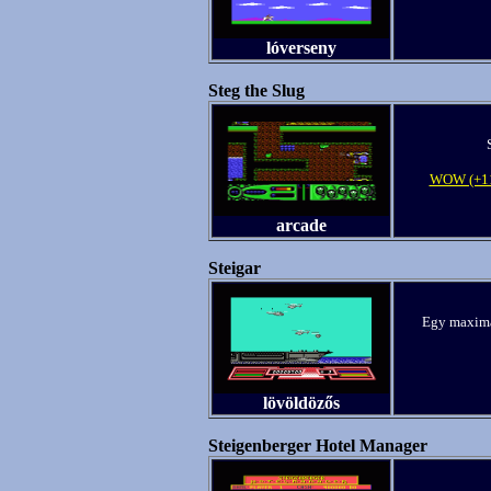
lóverseny
Steg the Slug
WOW (+11
arcade
Steigar
Egy maximál
lövöldözős
Steigenberger Hotel Manager