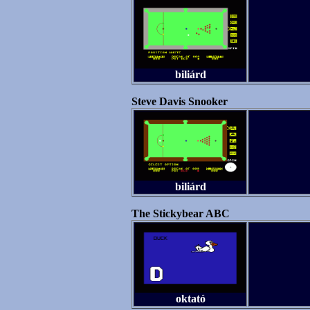
biliárd
Steve Davis Snooker
biliárd
The Stickybear ABC
oktató