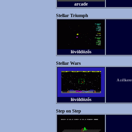
arcade
Stellar Triumph
lövöldözős
Stellar Wars
A célkere
lövöldözős
Step on Step