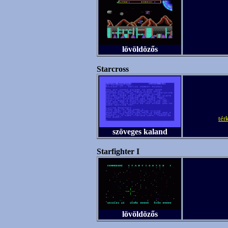
lövöldözős
Starcross
tér
szöveges kaland
Starfighter I
lövöldözős