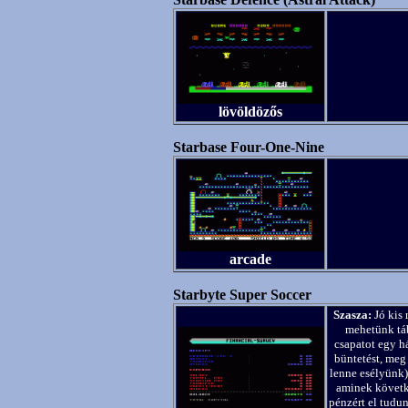
lövöldözős
Starbase Four-One-Nine
arcade
Starbyte Super Soccer
Szasza:
Jó kis 
mehetünk táb
csapatot egy h
büntetést, meg
lenne esélyünk)
aminek követk
pénzért el tudun