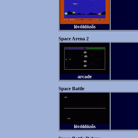
lövöldözős
Space Arena 2
arcade
Space Battle
lövöldözős