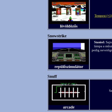
Tempest (+1
lövöldözős
Snowstrike
Staniol:
Sajno
lámpa a műsze
pedig nevetőgö
repülőszimulátor
Snuff
Sz
arcade