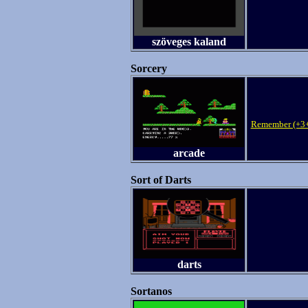
szöveges kaland
Sorcery
Remember (+3+
arcade
Sort of Darts
darts
Sortanos