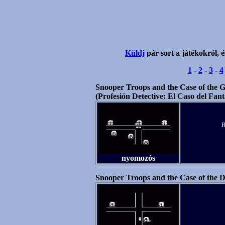
Küldj
pár sort a játékokról, é
1
-
2
-
3
-
4
Snooper Troops and the Case of the G
(Profesión Detective: El Caso del Fan
R
nyomozós
Snooper Troops and the Case of the 