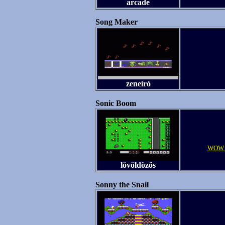
arcade
Song Maker
zeneíró
Sonic Boom
WOW 
lövöldözős
Sonny the Snail