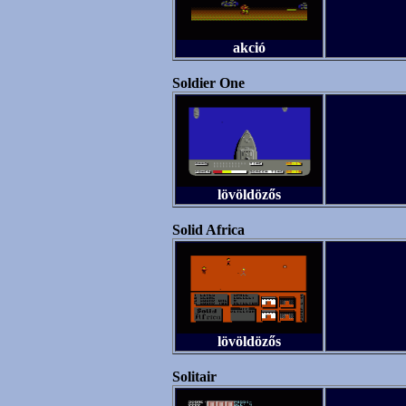
akció
Soldier One
lövöldözős
Solid Africa
lövöldözős
Solitair