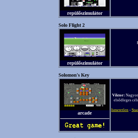
repülőszimulátor
Solo Flight 2
repülőszimulátor
Solomon's Key
Viktor:
Nagyon 
elsődleges cél
Ismeretlen
-
Sta
arcade