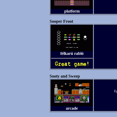
platform
Sooper Froot
félkarú rabló
Sooty and Sweep
E
arcade