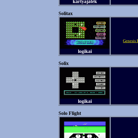
kártyajáték
Solitax
Genesis 
logikai
Solix
logikai
Solo Flight