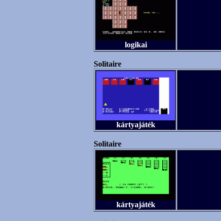
logikai
Solitaire
kártyajáték
Solitaire
kártyajáték