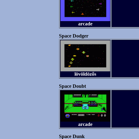
arcade
Space Dodger
lövöldözős
Space Doubt
arcade
Space Dunk