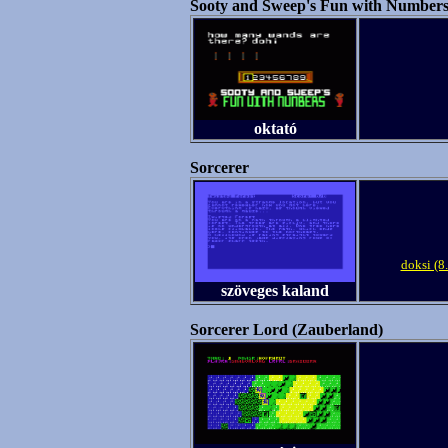
Sooty and Sweep's Fun with Number
oktató
Sorcerer
doksi (8
szöveges kaland
Sorcerer Lord (Zauberland)