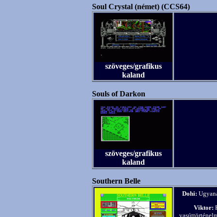
Soul Crystal (német) (CCS64)
szöveges/grafikus
kaland
Souls of Darkon
szöveges/grafikus
kaland
Southern Belle
Dohi:
Ugyanaz
Viktor:
P
vasúttörténel