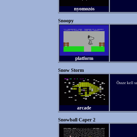
nyomozós
Snoopy
platform
Snow Storm
Össze kell s
arcade
Snowball Caper 2