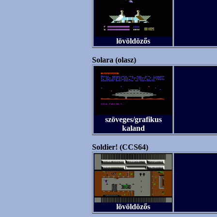
lövöldözős
Solara (olasz)
szöveges/grafikus
kaland
Soldier! (CCS64)
lövöldözős