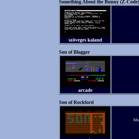
Something About the Bunny (Z-Code
szöveges kaland
Son of Blagger
arcade
Son of Rockford
Min