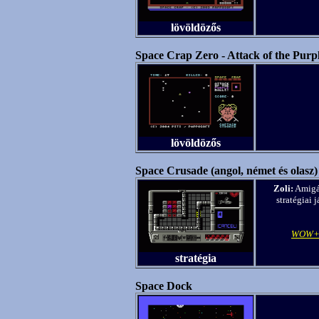
lövöldözős
Space Crap Zero - Attack of the Purpl
lövöldözős
Space Crusade (angol, német és olasz)
Zoli:
Amigán
stratégiai
WOW+
stratégia
Space Dock