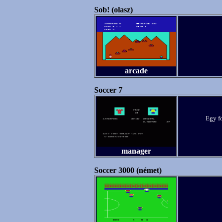
Sob! (olasz)
arcade
Soccer 7
Egy f
manager
Soccer 3000 (német)