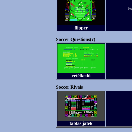
Fo
flipper
Soccer Questions(?)
vetélkedő
Soccer Rivals
táblás játék