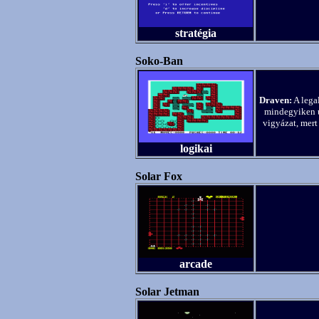
stratégia
Soko-Ban
Draven:
A lega
mindegyiken u
vigyázat, mert
logikai
Solar Fox
arcade
Solar Jetman