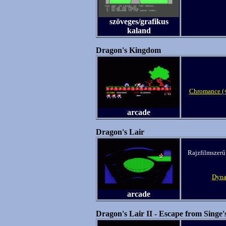
szöveges/grafikus
kaland
Dragon's Kingdom
Chromance (
arcade
Dragon's Lair
Rajzfilmszerű
Dyna
arcade
Dragon's Lair II - Escape from Singe'