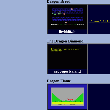
Dragon Breed
Hitmen (+1+Int
lövöldözős
The Dragon Diamond
szöveges kaland
Dragon Flame