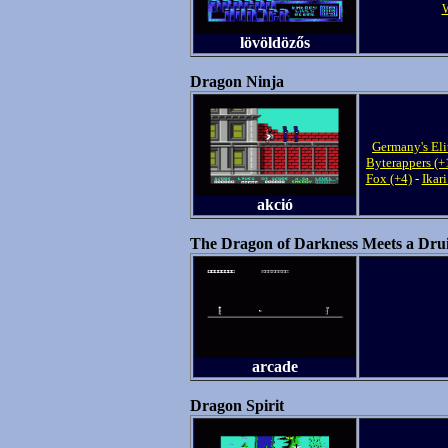
lövöldözős
Dragon Ninja
Germany's El
Byterappers (+
Fox (+4)
-
Ikari
akció
The Dragon of Darkness Meets a Drui
arcade
Dragon Spirit