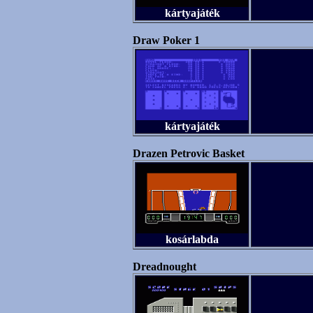
kártyajáték
Draw Poker 1
kártyajáték
Drazen Petrovic Basket
kosárlabda
Dreadnought