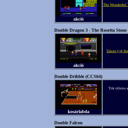
The Wonderful
akció
Double Dragon 3 - The Rosetta Stone
Talent (+4+Int
akció
Double Dribble (CCS64)
Tök ötletes 
kosárlabda
Double Falcon