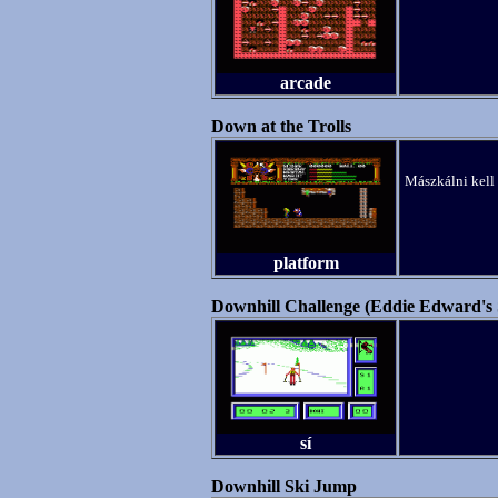
arcade
Down at the Trolls
Mászkálni kell a
platform
Downhill Challenge (Eddie Edward's 
sí
Downhill Ski Jump