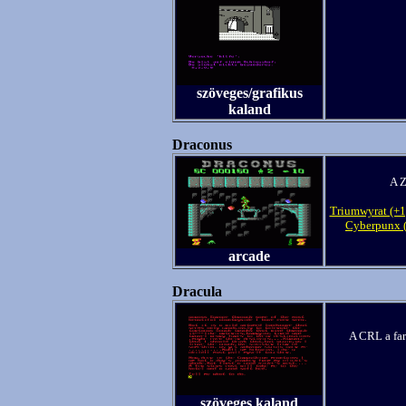
szöveges/grafikus
kaland
Draconus
A Z
Triumwyrat (+1
Cyberpunx 
arcade
Dracula
A CRL a far
szöveges kaland