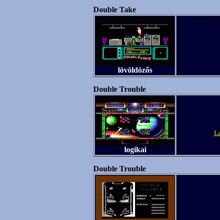
Double Take
lövöldözős
Double Trouble
La
logikai
Double Trouble