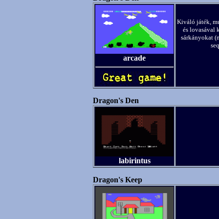
Kiváló játék, mú
és lovasával k
sárkányokat (m
seq
arcade
Dragon's Den
labirintus
Dragon's Keep