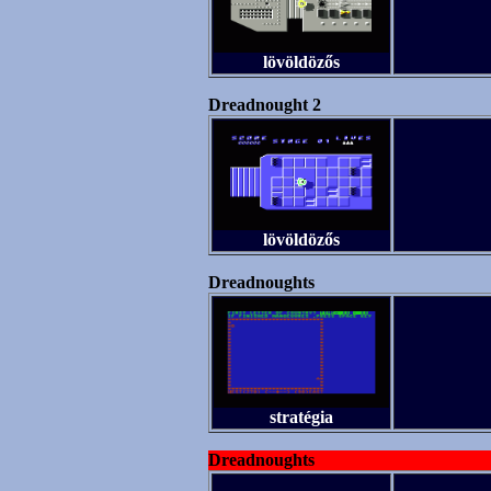
lövöldözős
Dreadnought 2
lövöldözős
Dreadnoughts
stratégia
Dreadnoughts