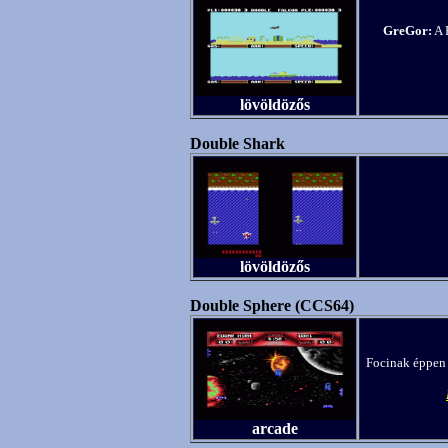
GreGor:
A F
lövöldözős
Double Shark
lövöldözős
Double Sphere (CCS64)
Focinak éppen 
arcade