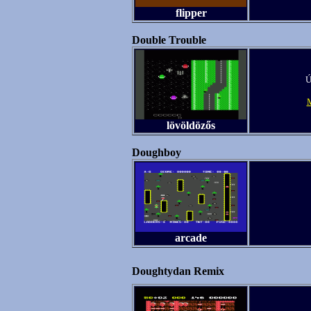
flipper
Double Trouble
Ú
M
lövöldözős
Doughboy
arcade
Doughtydan Remix