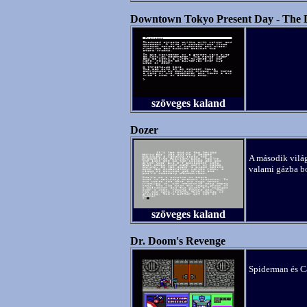
Downtown Tokyo Present Day - The D
szöveges kaland
Dozer
A második vilá
valami gázba bo
szöveges kaland
Dr. Doom's Revenge
Spiderman és Ca