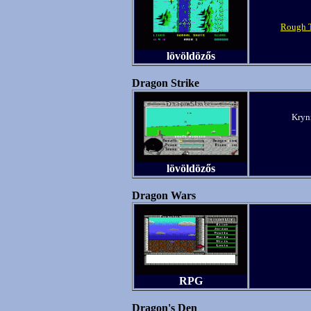
Rough 
lövöldözős
Dragon Strike
Krynn
lövöldözős
Dragon Wars
RPG
Dragon's Den