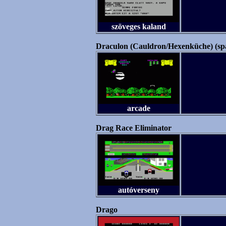
szöveges kaland
Draculon (Cauldron/Hexenküche) (sp
arcade
Drag Race Eliminator
autóverseny
Drago