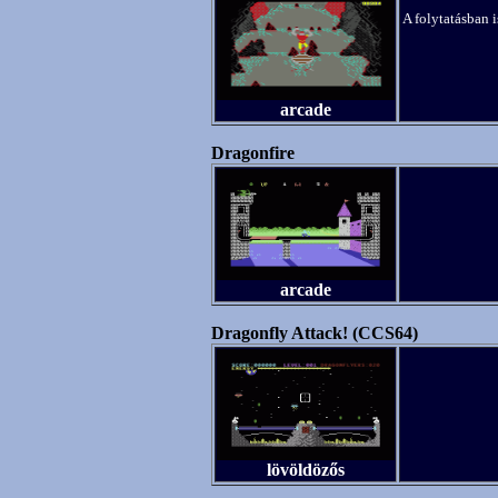
A folytatásban 
arcade
Dragonfire
arcade
Dragonfly Attack! (CCS64)
lövöldözős