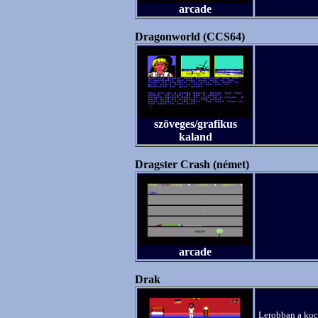
arcade
Dragonworld (CCS64)
szöveges/grafikus
kaland
Dragster Crash (német)
arcade
Drak
Lerobban a kocs