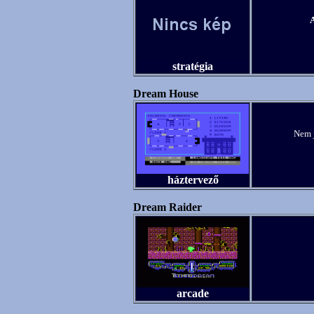
A
stratégia
Dream House
Nem j
háztervező
Dream Raider
arcade