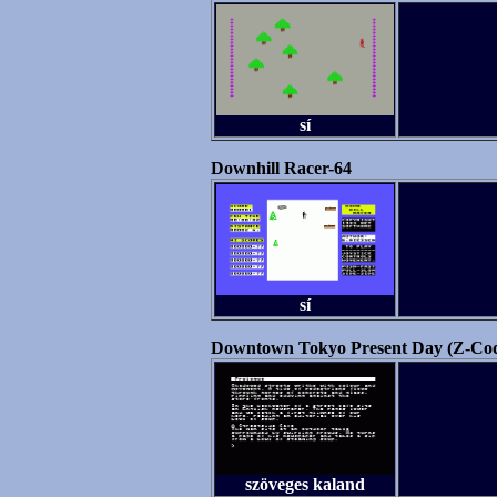
sí
Downhill Racer-64
sí
Downtown Tokyo Present Day (Z-Co
szöveges kaland