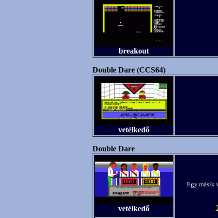
breakout
Double Dare (CCS64)
vetélkedő
Double Dare
Egy másik v
vetélkedő