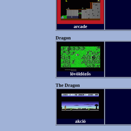
arcade
Dragon
lövöldözős
The Dragon
akció