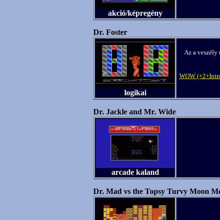
akció/képregény
Dr. Foster
Az a veszély 
WOW (+2+Intr
logikai
Dr. Jackle and Mr. Wide
arcade kaland
Dr. Mad vs the Topsy Turvy Moon M