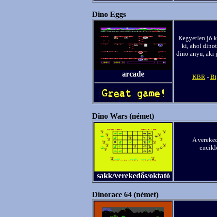
Dino Eggs
Kegyetlen jó 
ki, ahol dinot
dino anyu, aki 
arcade
KBR
-
Bi
Dino Wars (német)
A vereked
encikl
sakk/verekedős/oktató
Dinorace 64 (német)