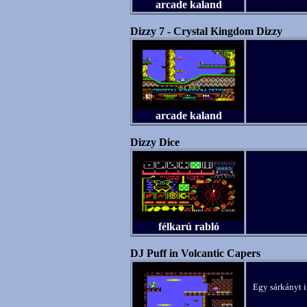
arcade kaland
Dizzy 7 - Crystal Kingdom Dizzy
arcade kaland
Dizzy Dice
félkarú rabló
DJ Puff in Volcantic Capers
Egy sárkányt i