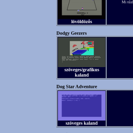
Mi tűz
lövöldözős
Dodgy Geezers
szöveges/grafikus
kaland
Dog Star Adventure
szöveges kaland