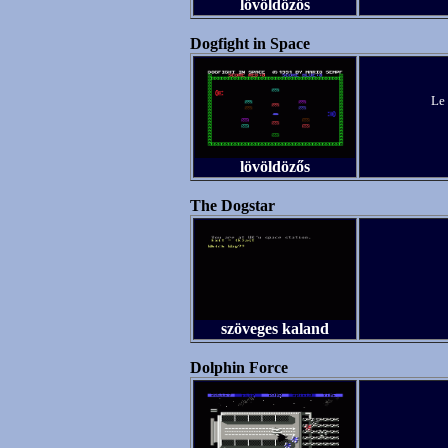
lövöldözős
Dogfight in Space
Le 
lövöldözős
The Dogstar
szöveges kaland
Dolphin Force