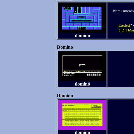
Nem ismerős
Eredeti?
(+2+HiSa
dominó
Domino
dominó
Domino
dominó