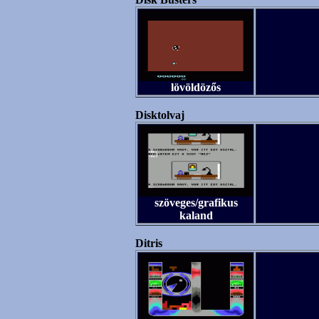
lövöldözős
Disktolvaj
szöveges/grafikus
kaland
Ditris