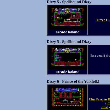
Dizzy 5 - Spellbound Dizzy
Hitmen (+
arcade kaland
Dizzy 5 - Spellbound Dizzy
Ez a verzió jó
arcade kaland
Dizzy 6 - Prince of the Yolkfolk!
Ultra Pampers B
(+2
doksi