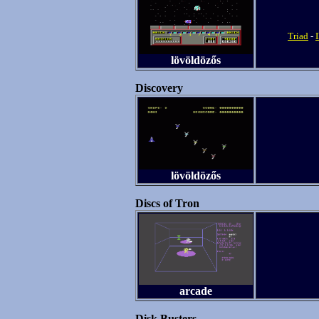
Triad
-
lövöldözős
Discovery
lövöldözős
Discs of Tron
arcade
Disk Busters