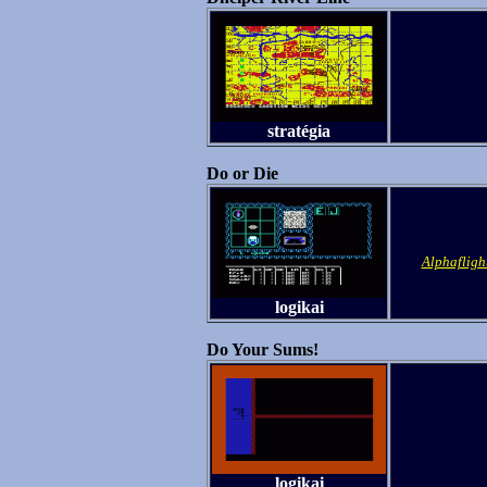
stratégia
Do or Die
Alphafligh
logikai
Do Your Sums!
logikai