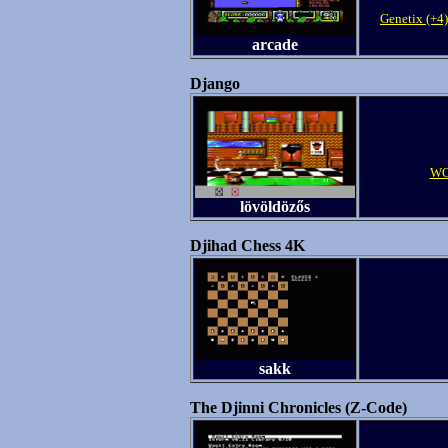
Genetix (+4)
arcade
Django
WO
lövöldözős
Djihad Chess 4K
sakk
The Djinni Chronicles (Z-Code)