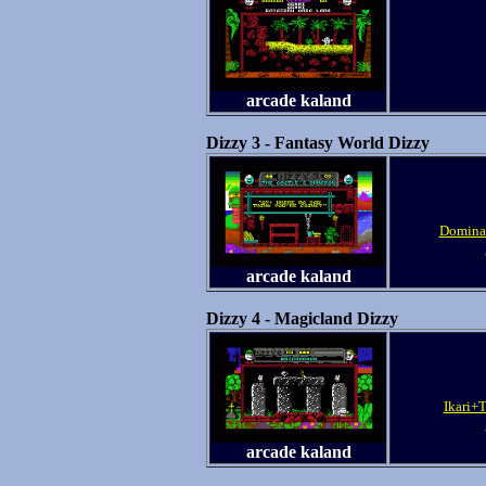
arcade kaland
Dizzy 3 - Fantasy World Dizzy
Dominat
arcade kaland
Dizzy 4 - Magicland Dizzy
Ikari+T
arcade kaland