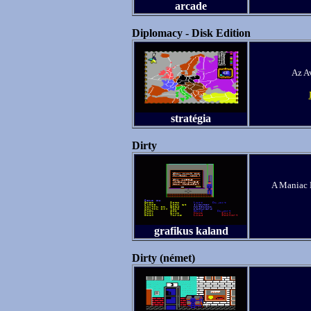
arcade
Diplomacy - Disk Edition
Az Av
stratégia
Dirty
A Maniac M
grafikus kaland
Dirty (német)