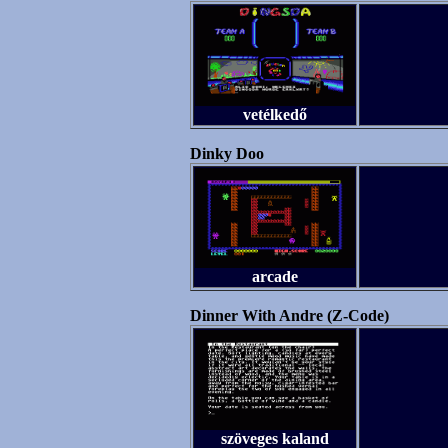
vetélkedő
Dinky Doo
arcade
Dinner With Andre (Z-Code)
szöveges kaland