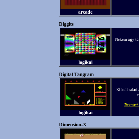
arcade
Diggits
Nekem úgy tűn
logikai
Digital Tangram
Ki kell rakni 
v
Twente+
logikai
Dimension-X