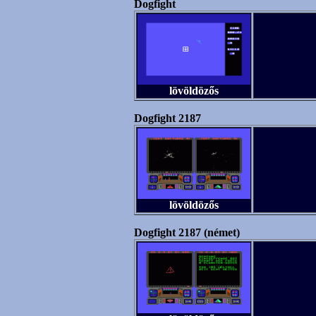
Dogfight
lövöldözős
Dogfight 2187
lövöldözős
Dogfight 2187 (német)