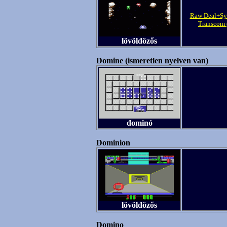
Raw Deal+S
Transcom 
lövöldözős
Domine (ismeretlen nyelven van)
dominó
Dominion
lövöldözős
Domino