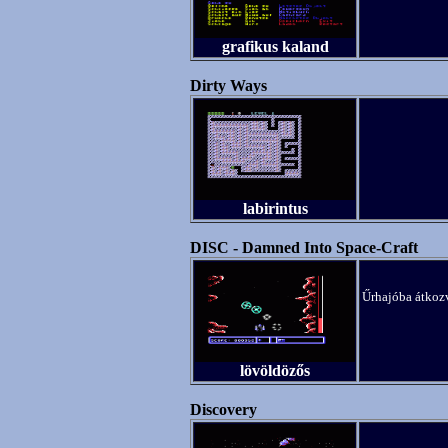
grafikus kaland
Dirty Ways
labirintus
DISC - Damned Into Space-Craft
Űrhajóba átkozv
lövöldözős
Discovery