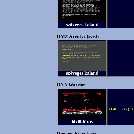
szöveges kaland
DMZ Aventyr (svéd)
szöveges kaland
DNA Warrior
Hotline (+2)
-
D
lövöldözős
Dneiper River Line