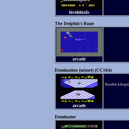
lövöldözős
The Dolphin's Rune
arcade
Domination (német) (CCS64)
Kezdek kikupá
arcade
Dominator