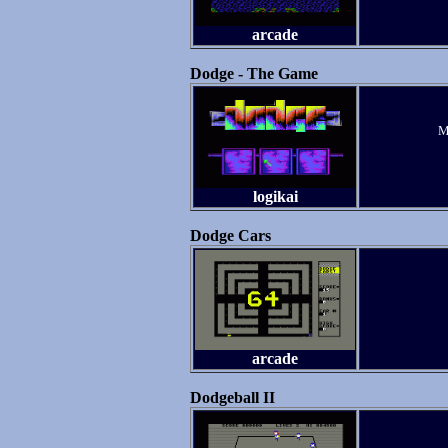
arcade
Dodge - The Game
M
logikai
Dodge Cars
arcade
Dodgeball II