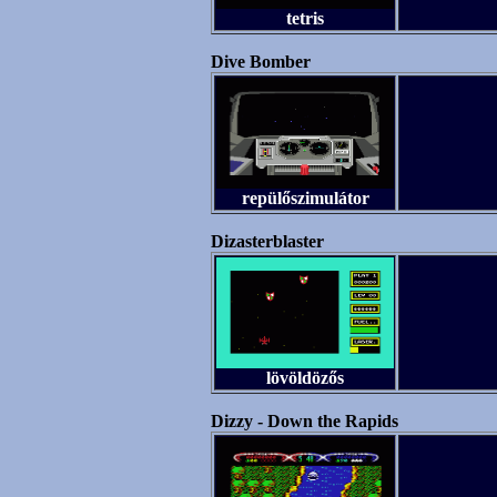
tetris
Dive Bomber
repülőszimulátor
Dizasterblaster
lövöldözős
Dizzy - Down the Rapids