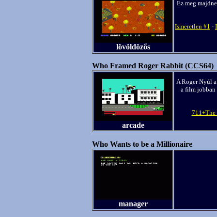
Ez meg majdnem
Ismeretlen #1
-
lövöldözős
Who Framed Roger Rabbit (CCS64)
A Roger Nyúl a
a film jobban 
711+The 
arcade
Who Wants to be a Millionaire
manager