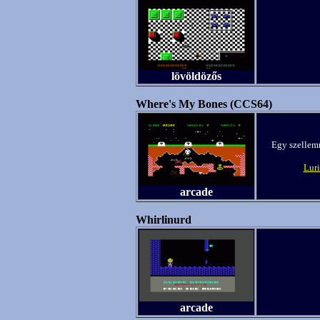
lövöldözős
Where's My Bones (CCS64)
Egy szellemm
Lur
arcade
Whirlinurd
arcade