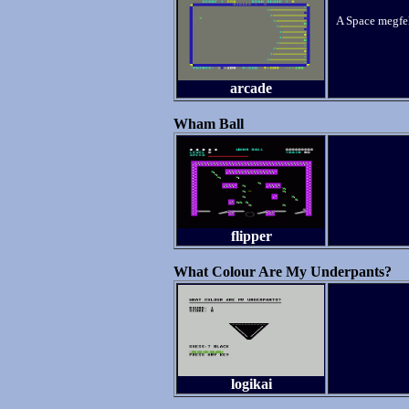
A Space megfe
arcade
Wham Ball
flipper
What Colour Are My Underpants?
logikai