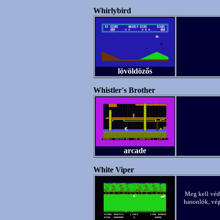
Whirlybird
lövöldözős
Whistler's Brother
arcade
White Viper
Meg kell véd
hasonlók, vég