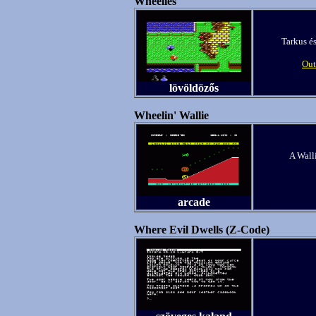
Wheelies
Tarkus és
Out
lövöldözős
Wheelin' Wallie
A Wall
arcade
Where Evil Dwells (Z-Code)