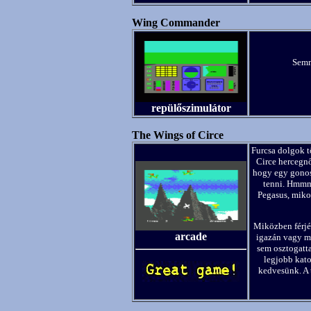
Wing Commander
Semm
repülőszimulátor
The Wings of Circe
Furcsa dolgok t
Circe hercegnő
hogy egy gonosz
tenni. Hmmm,
Pegasus, mikor
Miközben férjé
arcade
igazán vagy ma
sem osztogatt
legjobb kato
kedvesünk. A 