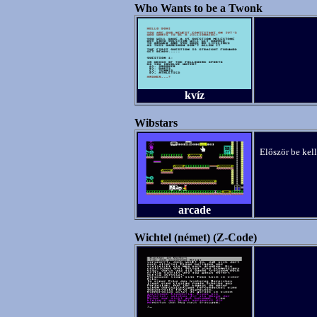
Who Wants to be a Twonk
kvíz
Wibstars
Először be kel
arcade
Wichtel (német) (Z-Code)