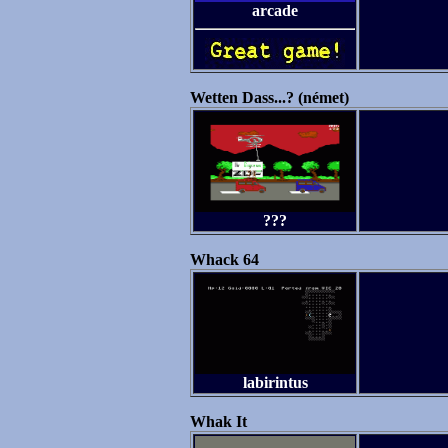
arcade
Wetten Dass...? (német)
???
Whack 64
labirintus
Whak It