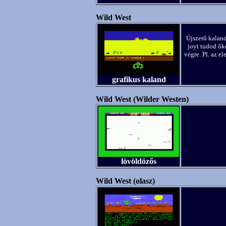
Wild West
Újszerű kaland
joyt tudod őke
végre. Pl. az e
grafikus kaland
Wild West (Wilder Westen)
lövöldözős
Wild West (olasz)