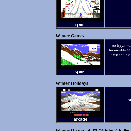
sport
Winter Games
Az Epyx vol
Impossible Mis
játszhatunk 
sport
Winter Holidays
Át
arcade
Winter Olympiad '88 (Winter Challen