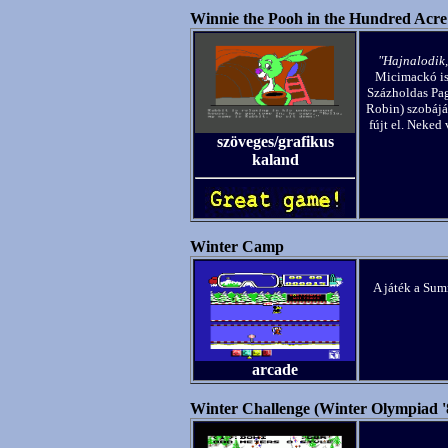
Winnie the Pooh in the Hundred Acr
"Hajnalodik,
Micimackó is 
Százholdas Pag
Robin) szobájá
fújt el. Neked 
szöveges/grafikus
kaland
Winter Camp
A játék a Sum
arcade
Winter Challenge (Winter Olympiad '