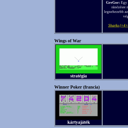
GreGor:
Egy é
ránézésre n
legnehezebb az 
vég
Sharks (+4+
Wings of War
stratégia
Winner Poker (francia)
kártyajáték