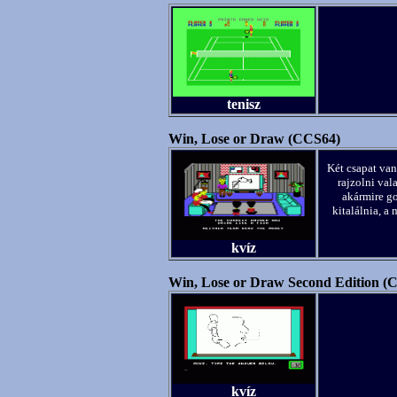
tenisz
Win, Lose or Draw (CCS64)
Két csapat van
rajzolni val
akármire go
kitalálnia, a
kvíz
Win, Lose or Draw Second Edition (
kvíz