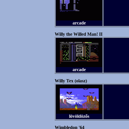
arcade
Willy the Willed Man! II
arcade
Willy Tex (olasz)
lövöldözős
Wimbledon '64