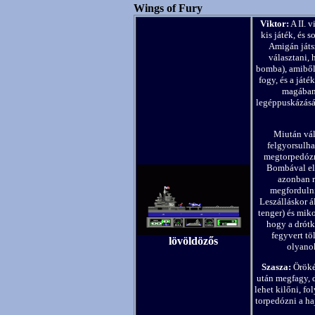
Wings of Fury
Viktor:
A II. 
kis játék, és 
Amigán játs
választani, 
bomba), amiből 
fogy, és a játé
magában 
legéppuskázását
Miután vála
felgyorsulha
megtorpedózn
Bombával el 
azonban ra
megfordulni
Leszálláskor á
tenger) és mik
hogy a drótk
fegyvert tö
lövöldözős
olyanok
Szasza:
Öröké
után megfagy, d
lehet kilőni, f
torpedózni a ha