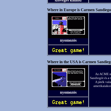
szöveges kaland
Where in Europe is Carmen Sandieg
nyomozós
Where in the USA is Carmen Sandie
Az ACME ny
Sandiegót és a 
A játék val
amerikaiakon
nyomozós