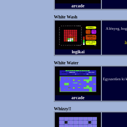
arcade
White Wash
A lényeg, hog
I
logikai
White Water
Egyszerűen ki k
arcade
Whizzy!!