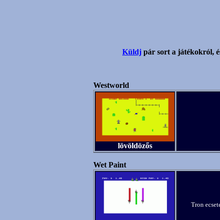
Küldj
pár sort a játékokról, é
Westworld
lövöldözős
Wet Paint
Tron ecsete