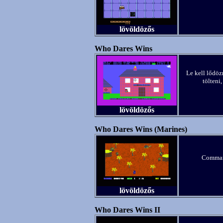
lövöldözős
Who Dares Wins
Le kell lődöz
tölteni,
lövöldözős
Who Dares Wins (Marines)
Command
lövöldözős
Who Dares Wins II