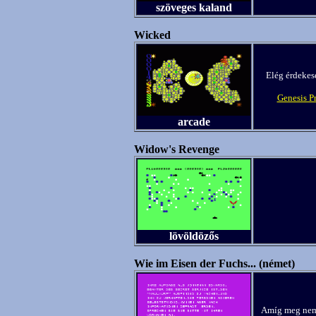
szöveges kaland
Wicked
Elég érdekese
Genesis Pr
arcade
Widow's Revenge
lövöldözős
Wie im Eisen der Fuchs... (német)
Amíg meg nem t