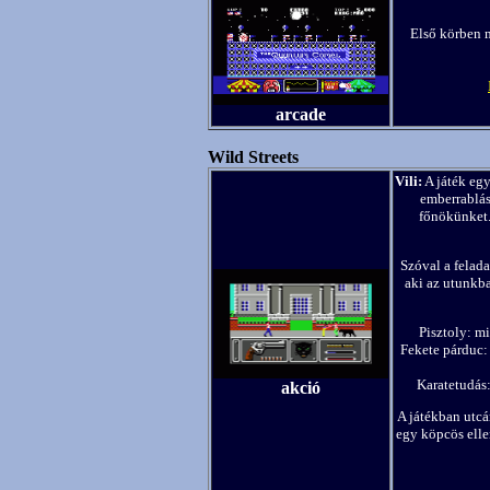
Első körben 
arcade
Wild Streets
Vili:
A játék egy
emberrablás
főnökünket.
Szóval a felad
aki az utunkb
Pisztoly: mi
Fekete párduc: 
Karatetudás:
akció
A játékban utcá
egy köpcös elle