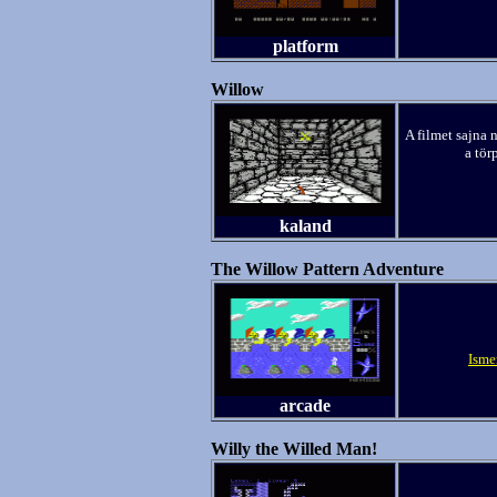
platform
Willow
A filmet sajna 
a tör
kaland
The Willow Pattern Adventure
Isme
arcade
Willy the Willed Man!