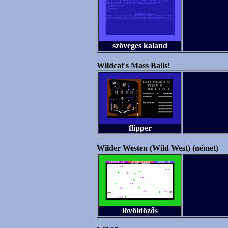
szöveges kaland
Wildcat's Mass Balls!
flipper
Wilder Westen (Wild West) (német)
lövöldözős