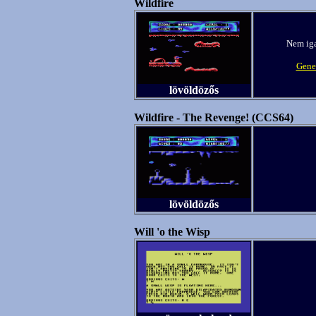
Wildfire
Nem iga
Genes
lövöldözős
Wildfire - The Revenge! (CCS64)
lövöldözős
Will 'o the Wisp