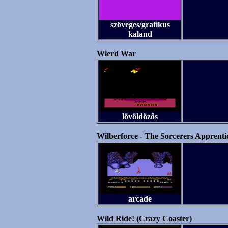
szöveges/grafikus
kaland
Wierd War
lövöldözős
Wilberforce - The Sorcerers Apprenti
arcade
Wild Ride! (Crazy Coaster)