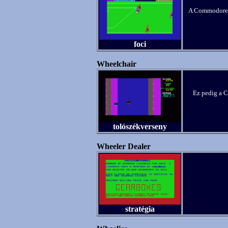
A Commodore I
foci
Wheelchair
Ez pedig a 
tolószékverseny
Wheeler Dealer
stratégia