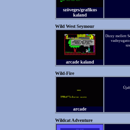
szöveges/grafikus
kaland
Wild West Seymour
Dizzy mellett S
vadnyugaton
sz
arcade kaland
Wild-Fire
Újab
arcade
Wildcat Adventure