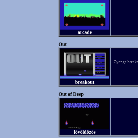
arcade
Out
Gyenge breakou
breakout
Out of Deep
lövöldözős