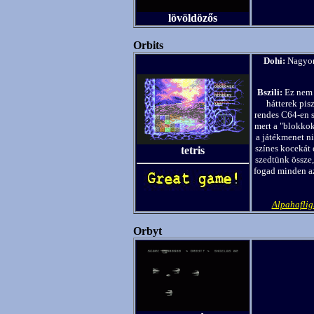
lövöldözős
Orbits
Dohi:
Nagyon 
Bszili:
Ez nem c
hátterek pis
rendes C64-en s
mert a "blokko
a játékmenet n
színes kocekát 
tetris
szedtünk össze,
fogad minden az
Alpahafli
Orbyt