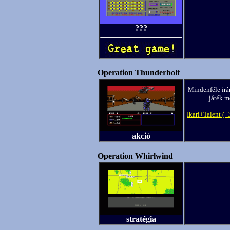
???
Operation Thunderbolt
Mindenféle irán
játék m
Ikari+Talent (
akció
Operation Whirlwind
stratégia