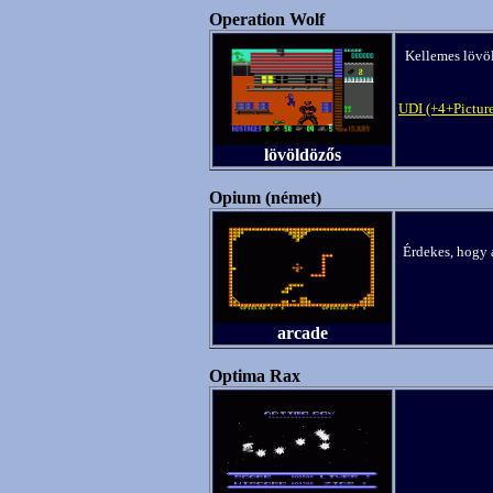
Operation Wolf
Kellemes lövöl
UDI (+4+Pictur
lövöldözős
Opium (német)
Érdekes, hogy 
arcade
Optima Rax