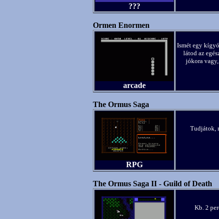
???
Ormen Enormen
Ismét egy kígyó
látod az egés
jókora vagy,
arcade
The Ormus Saga
Tudjátok, 
RPG
The Ormus Saga II - Guild of Death
Kb. 2 per