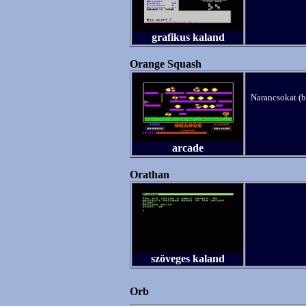
grafikus kaland
Orange Squash
Narancsokat (b
arcade
Orathan
szöveges kaland
Orb