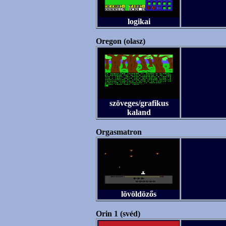
logikai
Oregon (olasz)
szöveges/grafikus
kaland
Orgasmatron
lövöldözős
Orin 1 (svéd)