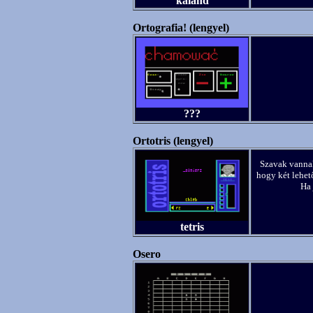
kaland
Ortografia! (lengyel)
???
Ortotris (lengyel)
Szavak vannak
hogy két lehető
Ha 
tetris
Osero