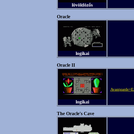
lövöldözős
Oracle
logikai
Oracle II
Avantgarde+Ex
logikai
The Oracle's Cave