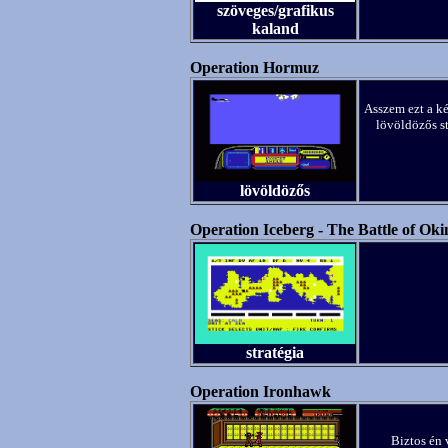
szöveges/grafikus
kaland
Operation Hormuz
Asszem ezt a ké
lövöldözős stu
lövöldözős
Operation Iceberg - The Battle of Ok
stratégia
Operation Ironhawk
Biztos én 