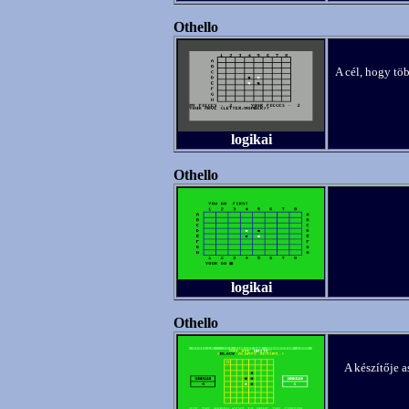
Othello
A cél, hogy tö
logikai
Othello
logikai
Othello
A készítője 