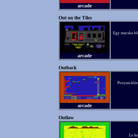
arcade
Out on the Tiles
Egy macska bőr
arcade
Outback
Pooyan-klón,
arcade
Outlaw
Le ke