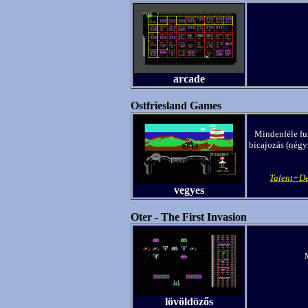
arcade
Ostfriesland Games
Mindenféle fur
bicajozás (négyz
Talent+D
vegyes
Oter - The First Invasion
lövöldözős