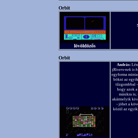
Orbit
lövöldözős
Orbit
András:
Lény
(Rivers-nek is h
egyforma minta 
bökni az egyikr
tűzgombbal - 
hogy azok a 
másikra is;
akármelyik kiv
- jöhet a kö
közül az egyik