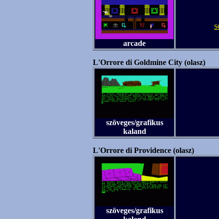
S
arcade
L'Orrore di Goldmine City (olasz)
szöveges/grafikus
kaland
L'Orrore di Providence (olasz)
szöveges/grafikus