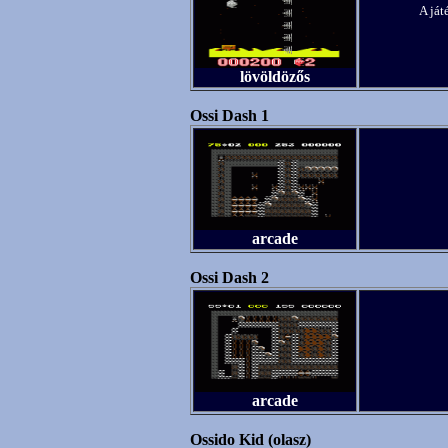
A ját
lövöldözős
Ossi Dash 1
arcade
Ossi Dash 2
arcade
Ossido Kid (olasz)