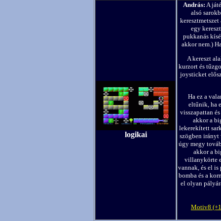
András:
A ját
alsó sarokb
keresztmetszet 
egy keresz
pukkanás kísé
akkor nem.) Ha
A kereszt al
kurzort és tűzg
joysticket elős
Ha ez a vala
eltűnik, ha 
visszapattan és
akkor a bi
lekerekített sa
logikai
szögben irányt v
úgy megy tovább
akkor a bi
villanykörte 
vannak, és el is
bomba és a korn
el olyan pályár
Motiv8 (+1