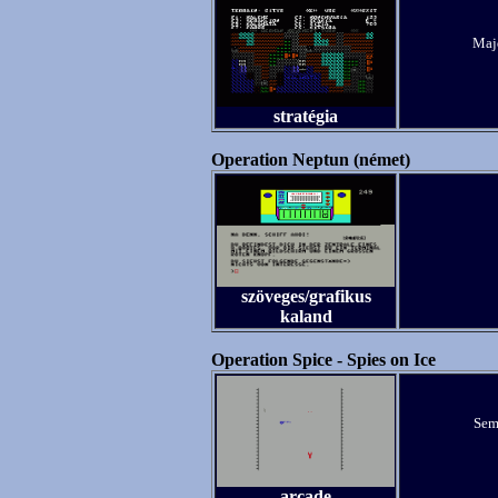
Majd
stratégia
Operation Neptun (német)
szöveges/grafikus
kaland
Operation Spice - Spies on Ice
Sem
arcade