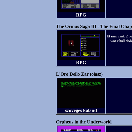
RPG
The Ormus Saga III - The Final Chap
Itt már csak 2 
war című dolo
RPG
L'Oro Dello Zar (olasz)
szöveges kaland
Orpheus in the Underworld