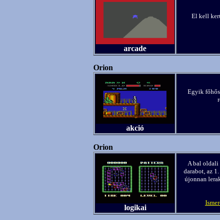
El kell ker
arcade
Orion
Egyik főhős
akció
Orion
A bal oldali
darabot, az 1.
újonnan lerak
Ismer
logikai