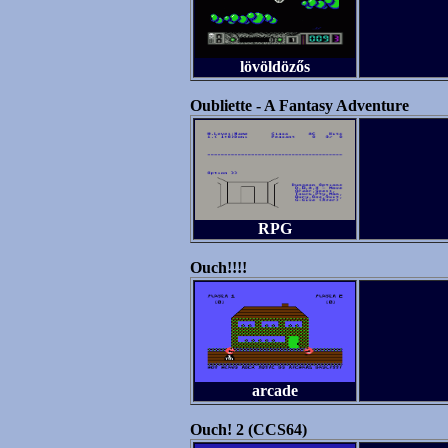
lövöldözős
Oubliette - A Fantasy Adventure
RPG
Ouch!!!!
arcade
Ouch! 2 (CCS64)