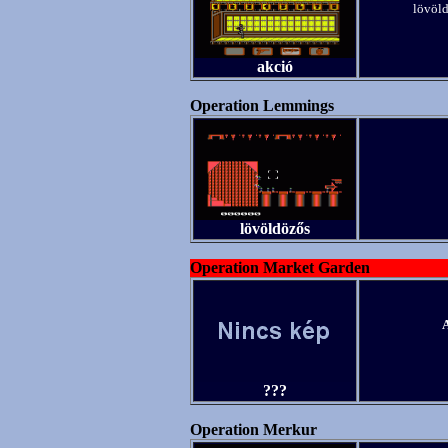
lövöld
akció
Operation Lemmings
lövöldözős
Operation Market Garden
A
???
Operation Merkur