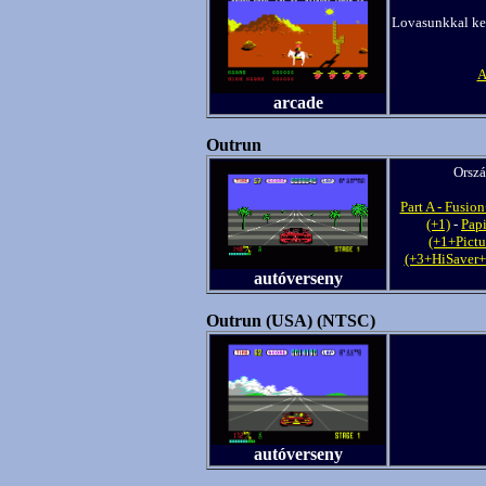
Lovasunkkal kell
arcade
Outrun
Orszá
Part A - Fusi
(+1)
-
Papi
(+1+Pict
(+3+HiSaver+
autóverseny
Outrun (USA) (NTSC)
autóverseny