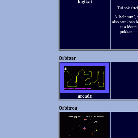
logikai
Túl sok érte
A "helpturn", 
alsó sarokban l
és a lézers
pukkantani
Orbitter
arcade
Orbitron