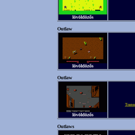
lövöldözős
Outlaw
lövöldözős
Outlaw
Trans
lövöldözős
Outlaws