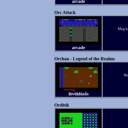
arcade
Orc Attack
Meg ke
arcade
Orchan - Legend of the Realms
Ho
lövöldözős
Ordleik