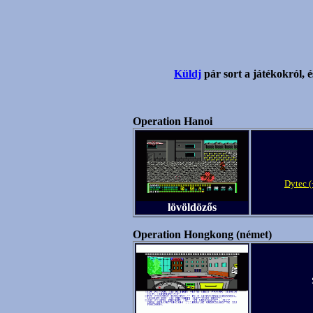
Küldj
pár sort a játékokról, é
Operation Hanoi
Dytec (
lövöldözős
Operation Hongkong (német)