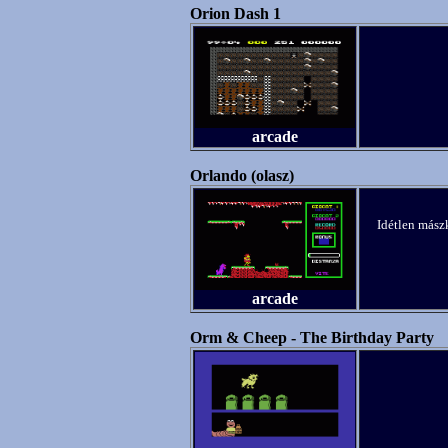
Orion Dash 1
arcade
Orlando (olasz)
Idétlen mász
arcade
Orm & Cheep - The Birthday Party