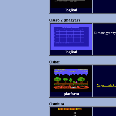
logikai
Osero 2 (magyar)
Ékes magyar nye
logikai
Oskar
Vagabonds (+
platform
Osmium