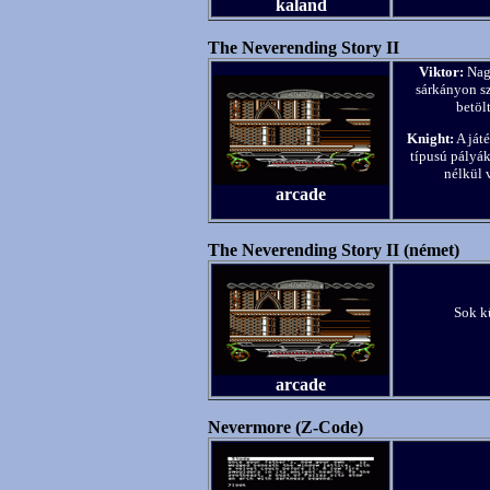
kaland
The Neverending Story II
Viktor:
Nagy
sárkányon sz
betölt
Knight:
A ját
típusú pályák
nélkül 
arcade
The Neverending Story II (német)
Sok k
arcade
Nevermore (Z-Code)