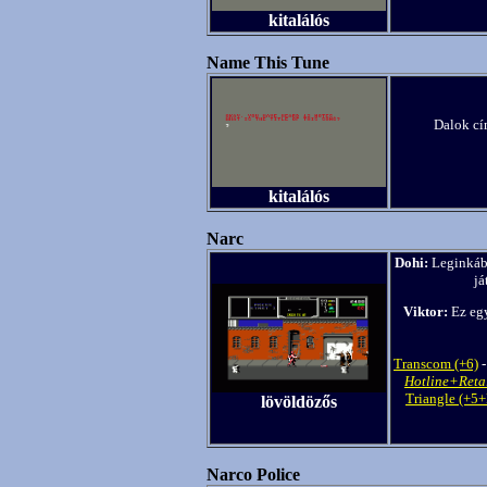
kitalálós
Name This Tune
Dalok cím
kitalálós
Narc
Dohi:
Leginkább
já
Viktor:
Ez egy
Transcom (+6)
Hotline+Reta
Triangle (+5+
lövöldözős
Narco Police