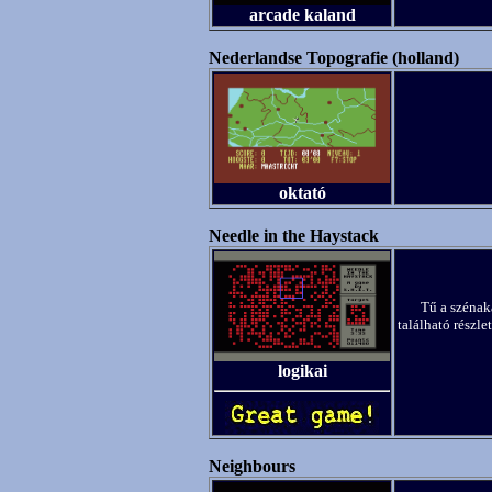
arcade kaland
Nederlandse Topografie (holland)
oktató
Needle in the Haystack
Tű a szénaka
található részl
logikai
Neighbours