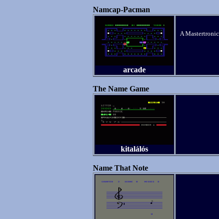
Namcap-Pacman
A Mastertronic 
arcade
The Name Game
kitalálós
Name That Note