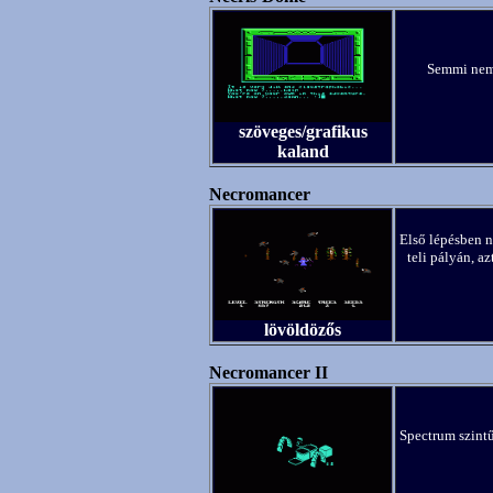
Semmi nem d
szöveges/grafikus
kaland
Necromancer
Első lépésben 
teli pályán, a
lövöldözős
Necromancer II
Spectrum szintű