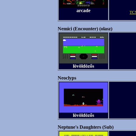
arcade
TCS
Nemici (Encounter) (olasz)
lövöldözős
Neoclyps
lövöldözős
Neptune's Daughters (Sub)