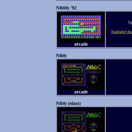
Nibbly '92
Ug
Fairlight+Ax
arcade
Nibly
arcade
Nibly (olasz)