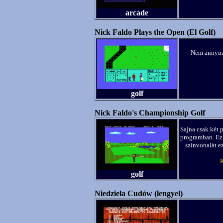
arcade
Nick Faldo Plays the Open (El Golf)
Nem annyira 
golf
Nick Faldo's Championship Golf
Sajna csak két p
programban. Ez 
színvonalát ez
R
golf
Niedziela Cudów (lengyel)