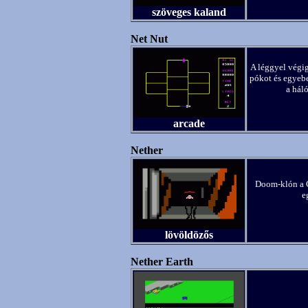
szöveges kaland
Net Nut
A léggyel végig
pókot és egyebe
a háló
arcade
Nether
Doom-klón a C
e
lövöldözős
Nether Earth