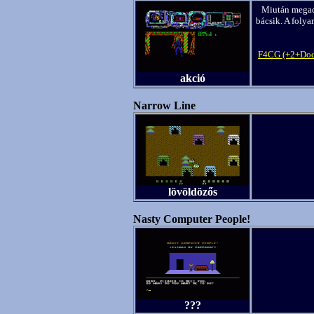
Miután megado
bácsik. A foly
F4CG (+2+Doc
akció
Narrow Line
lövöldözős
Nasty Computer People!
???