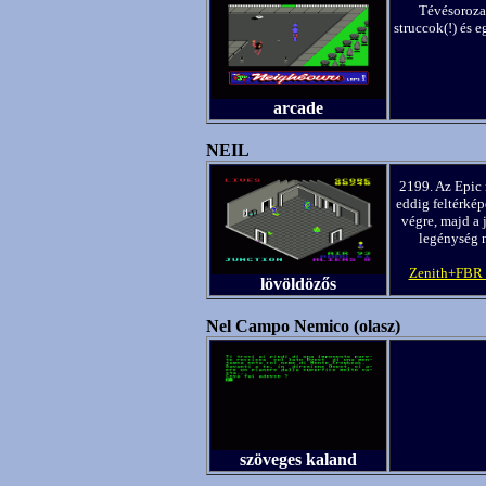
Tévésorozat
struccok(!) és 
arcade
NEIL
2199. Az Epic 
eddig feltérkép
végre, majd a 
legénység n
Zenith+FBR 
lövöldözős
Nel Campo Nemico (olasz)
szöveges kaland