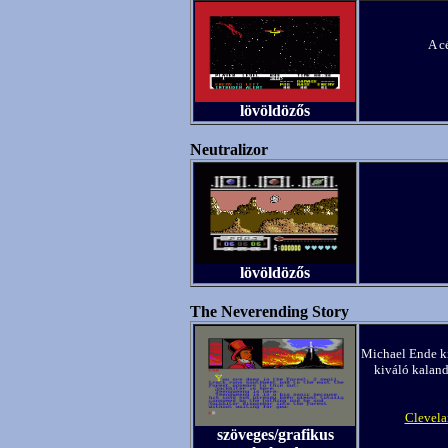
A c
lövöldözős
Neutralizor
lövöldözős
The Neverending Story
Michael Ende kiv
kiváló kaland
Clevela
szöveges/grafikus