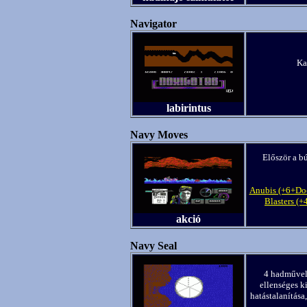
Navigator
Ka
labirintus
Navy Moves
Először a b
Anubis (+6+Do
Blasters (
akció
Navy Seal
4 hadművele
ellenséges k
hatástalanítás