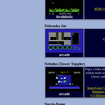
WOW (+
lövöldözős
Nebraska Joe
G
arcade
Nebulus (Tower Toppler)
Pogo, a béka mi
kilátás miatt s
:) Anno, mi
Insert Coin (+
Wanderer 
arcade
(+5+HiSav
Necris-Dome