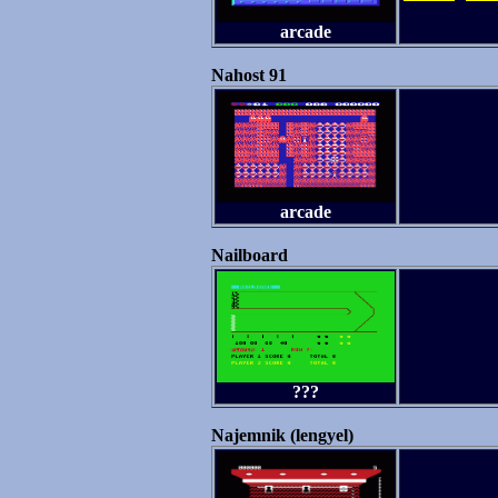
arcade
Nahost 91
arcade
Nailboard
???
Najemnik (lengyel)