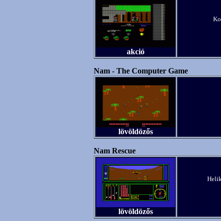
Ko
akció
Nam - The Computer Game
lövöldözős
Nam Rescue
Helik
lövöldözős