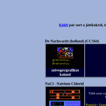
Küldj
pár sort a játékokról, é
De Nachwacht (holland) (CCS64)
szöveges/grafikus
kaland
NaCl - Natrium Chlorid
Több szint van
Pentacle
-
Genes