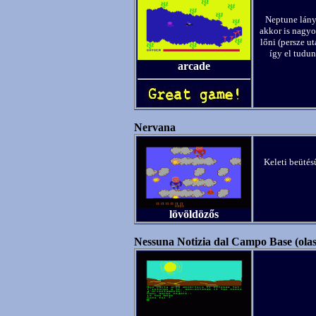
Neptune lány
akkor is nagyon
lőni (persze u
így el tudun
arcade
Nervana
Keleti beütés
lövöldözős
Nessuna Notizia dal Campo Base (olas