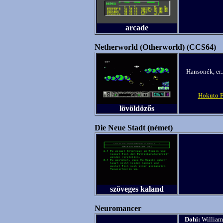
arcade
Netherworld (Otherworld) (CCS64)
Hansonék, er
Hokuto F
lövöldözős
Die Neue Stadt (német)
szöveges kaland
Neuromancer
Dohi:
William