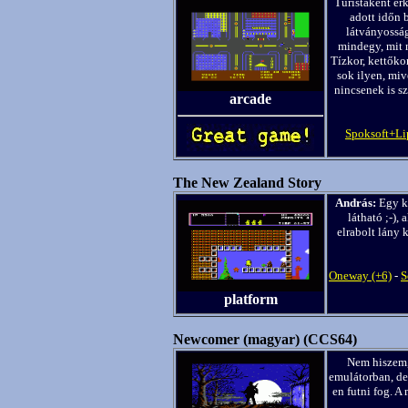
Turistaként ér
adott időn 
látványosságo
mindegy, mit 
Tízkor, kettőko
sok ilyen, miv
nincsenek is sz
arcade
Spoksoft+Li
The New Zealand Story
András:
Egy ki
látható ;-),
elrabolt lány 
Oneway (+6)
-
S
platform
Newcomer (magyar) (CCS64)
Nem hiszem,
emulátorban, de
en futni fog. 