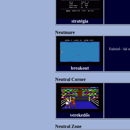
stratégia
Neutmare
Faltörő - fal 
breakout
Neutral Corner
verekedős
Neutral Zone