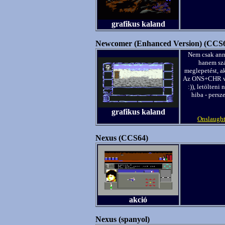
grafikus kaland
Newcomer (Enhanced Version) (CCS
Nem csak anny
hanem szá
meglepetést, a
Az ONS+CHR verz
:)), letölteni
hiba - persz
grafikus kaland
Onslaught
Nexus (CCS64)
akció
Nexus (spanyol)