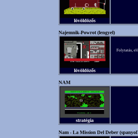
lövöldözős
Najemnik-Powrot (lengyel)
Folytatás, e
lövöldözős
NAM
stratégia
Nam - La Mission Del Deber (spanyol