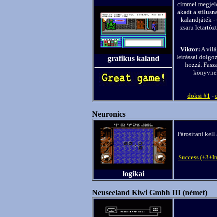
címmel megjele
akadt a stílus
kalandjáték -
zsaru letartó
Viktor:
A vilá
leírással dolgoz
grafikus kaland
hozzá. Fasza
könyvnek
doksi #1
-
Neuronics
Párosítani kell
Success (+3+In
logikai
Neuseeland Kiwi Gmbh III (német)