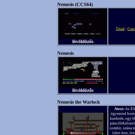
Nemesis (CCS64)
Triad
-
Crac
lövöldözős
Nemesis
lövöldözős
Nemesis the Warlock
Atesz:
Az Eli
úgymond horror
kardunk, egy lé
páncélökölszer
zombit, utána m
lehet fent, le