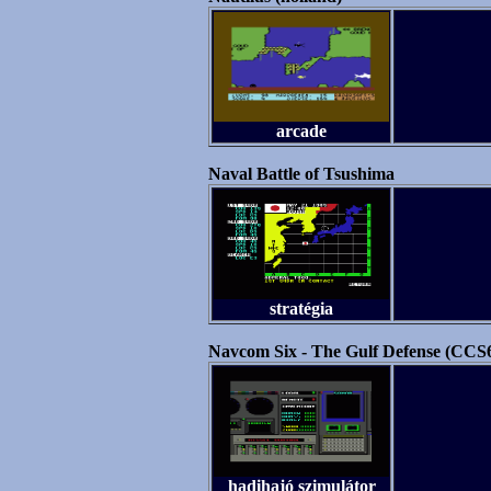
arcade
Naval Battle of Tsushima
stratégia
Navcom Six - The Gulf Defense (CCS
hadihajó szimulátor