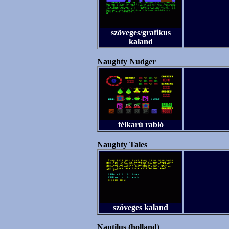
szöveges/grafikus
kaland
Naughty Nudger
félkarú rabló
Naughty Tales
szöveges kaland
Nautilus (holland)