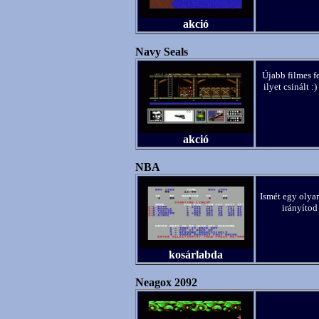
akció
Navy Seals
Újabb filmes f
ilyet csinált :
akció
NBA
Ismét egy olyan
irányítod
kosárlabda
Neagox 2092