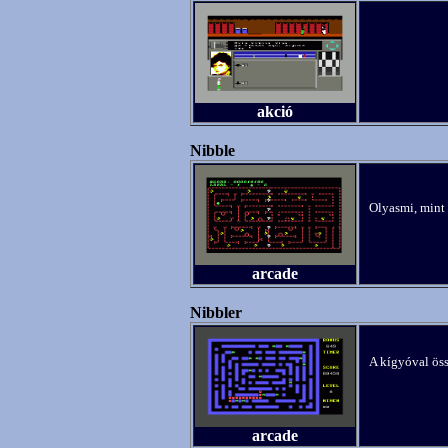
akció
Nibble
Olyasmi, mint 
arcade
Nibbler
A kígyóval öss
arcade