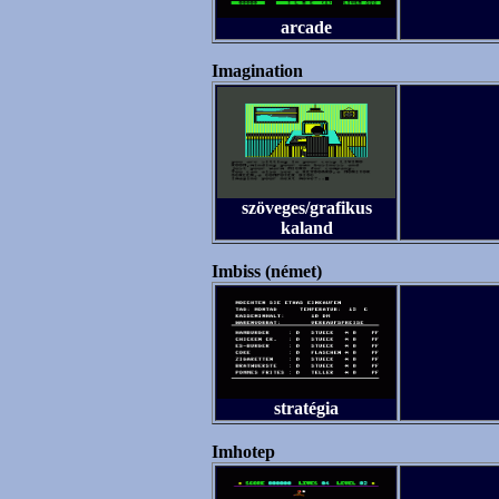
arcade
Imagination
szöveges/grafikus
kaland
Imbiss (német)
stratégia
Imhotep