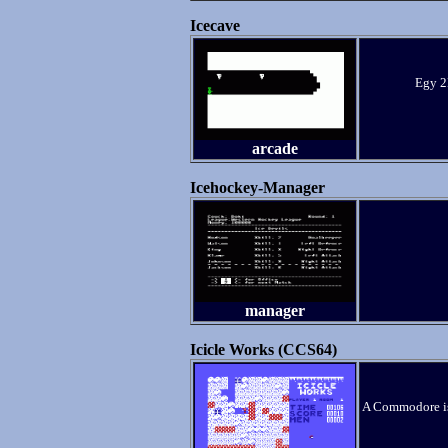
Icecave
Egy 2K
arcade
Icehockey-Manager
manager
Icicle Works (CCS64)
A Commodore is 