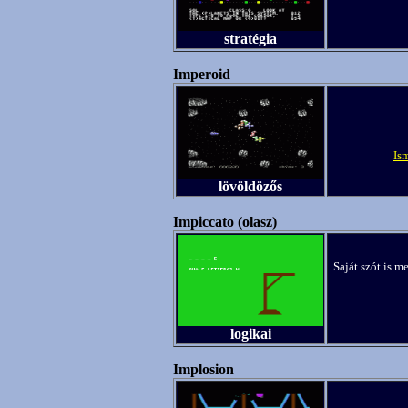
stratégia
Imperoid
Is
lövöldözős
Impiccato (olasz)
Saját szót is m
logikai
Implosion