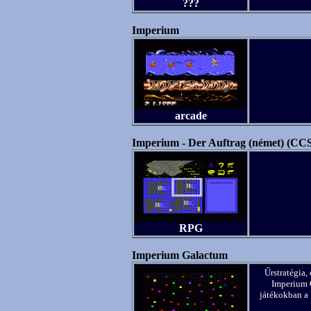
???
Imperium
arcade
Imperium - Der Auftrag (német) (CC
RPG
Imperium Galactum
Űrstratégia,
Imperium G
játékokban a 