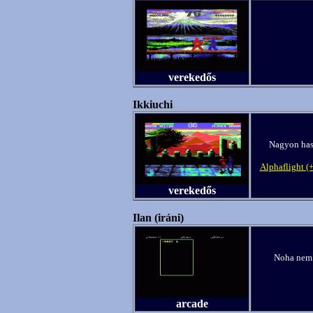
verekedős
Ikkiuchi
Nagyon haso
Alphaflight (
verekedős
Ilan (iráni)
Noha nem 
arcade