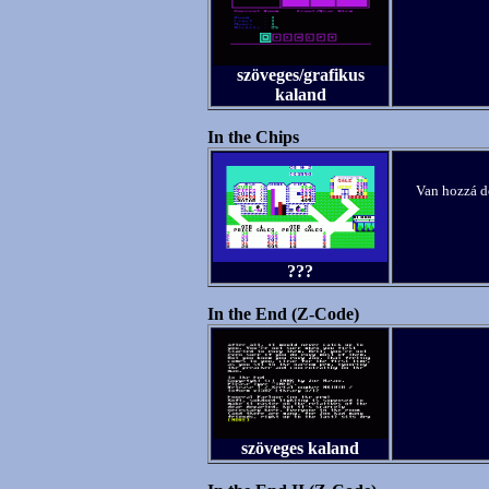
szöveges/grafikus
kaland
In the Chips
Van hozzá d
???
In the End (Z-Code)
szöveges kaland