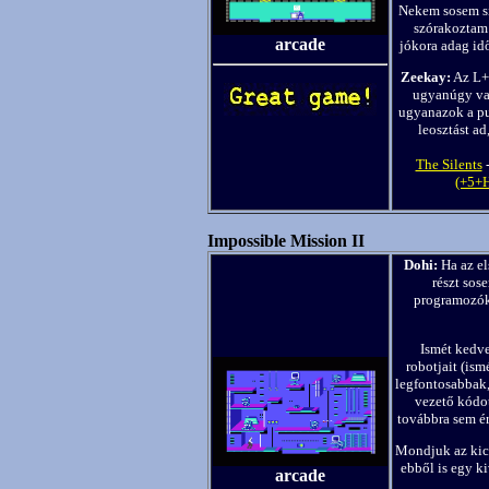
Nekem sosem sik
szórakoztam 
arcade
jókora adag id
Zeekay:
Az L+T
ugyanúgy va
ugyanazok a pu
leosztást ad
The Silents
(+5+
Impossible Mission II
Dohi:
Ha az el
részt sos
programozók 
Ismét kedve
robotjait (is
legfontosabbak,
vezető kódot
továbbra sem ér
Mondjuk az kics
ebből is egy ki
arcade