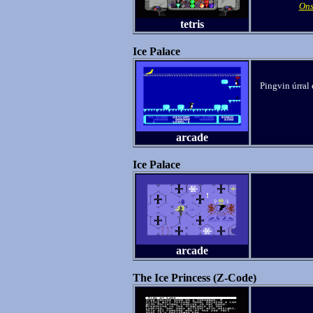
Ons
tetris
Ice Palace
Pingvin úrral
arcade
Ice Palace
arcade
The Ice Princess (Z-Code)