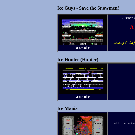
Ice Guys - Save the Snowmen!
A sráco
A 
Laxity (+12
arcade
Ice Hunter (Hunter)
arcade
Ice Mania
Több háttérké