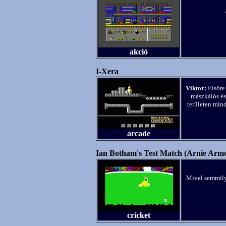
akció
I-Xera
Viktor:
Elsőre
mászkálós és
területen min
arcade
Ian Botham's Test Match (Arnie Armc
Mivel semmilye
cricket