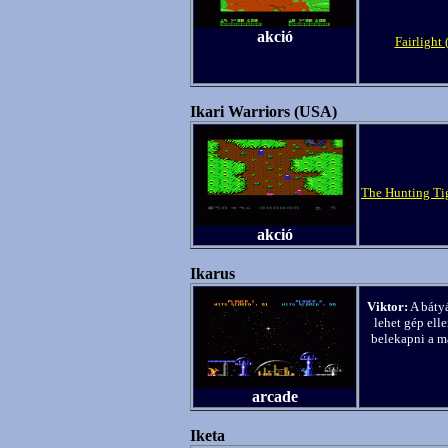
akció
Fairlight 
Ikari Warriors (USA)
The Hunting Tig
akció
Ikarus
Viktor:
A bátyá
lehet gép elle
belekapni a m
arcade
Iketa