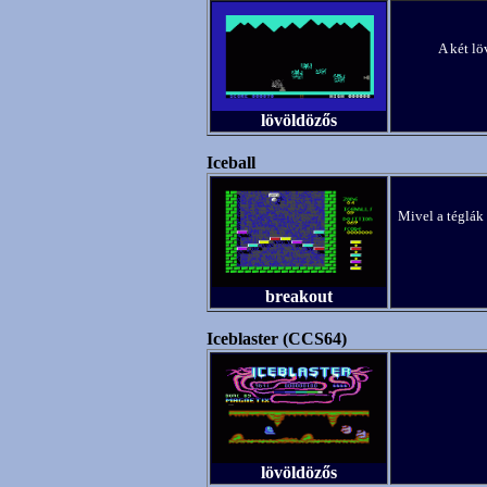
A két lö
lövöldözős
Iceball
Mivel a téglák 
breakout
Iceblaster (CCS64)
lövöldözős