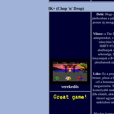
IK+ (Chop 'n' Drop)
Dohi:
Hogy m
játékosban a pá
persze új mozg
Viktor:
a The D
adatptereket, v
irányítási 
SHIFT+F5 e
abálhatjuk e
sebessége, 
lenyomjuk a B+
játszhatunk (
Lüke:
Ez a prog
benne, plusz a 
cél a bennmar
megszerzése. F
verekedős
komolyabb maflá
(Ha elmúlt, akko
tűzzel ugyane
miközben táma
Minden harmadi