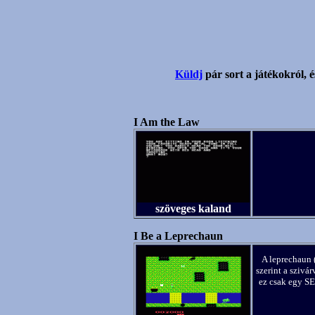
Küldj
pár sort a játékokról, é
I Am the Law
szöveges kaland
I Be a Leprechaun
A leprechaun 
szerint a szivá
ez csak egy S