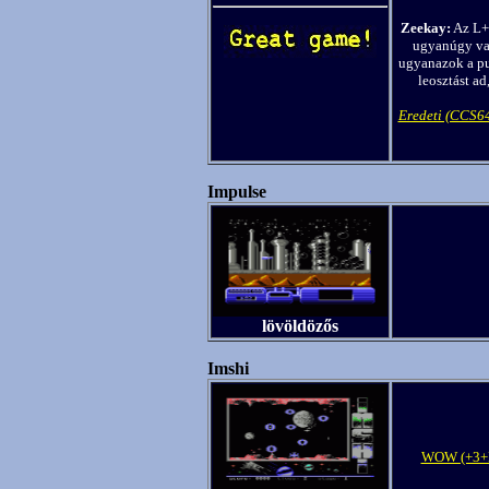
Zeekay:
Az L+T
ugyanúgy va
ugyanazok a pu
leosztást ad
Eredeti (CCS6
Impulse
lövöldözős
Imshi
WOW (+3+