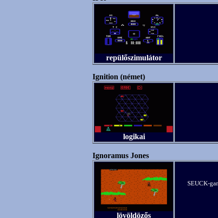
repülőszimulátor
Ignition (német)
logikai
Ignoramus Jones
SEUCK-game
lövöldözős