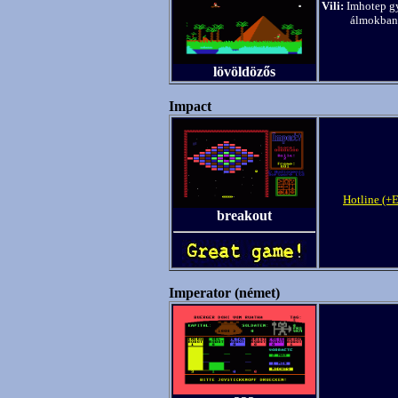
Vili:
Imhotep gy
álmokban 
lövöldözős
Impact
Hotline (+E
breakout
Imperator (német)