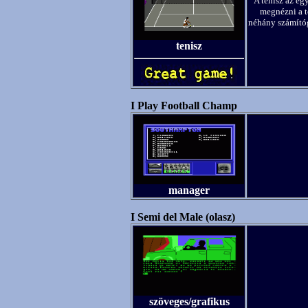
A tenisz az eg
megnézni a t
néhány számítóg
tenisz
I Play Football Champ
manager
I Semi del Male (olasz)
szöveges/grafikus