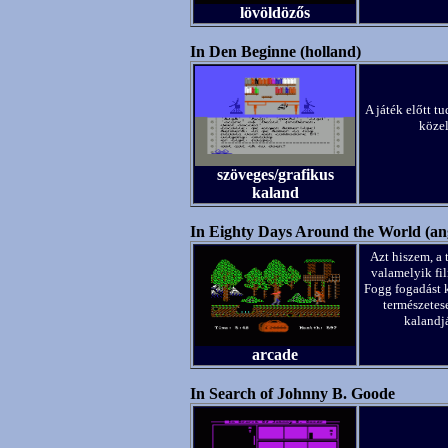
lövöldözős
In Den Beginne (holland)
A játék előtt t
közel
szöveges/grafikus
kaland
In Eighty Days Around the World (ang
Azt hiszem, a 
valamelyik fil
Fogg fogadást k
természetes
kalandjá
arcade
In Search of Johnny B. Goode