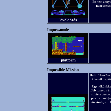
Ez nem annyir
nem szeres
lövöldözős
Impossamole
platform
Impossible Mission
Dohi:
"Another v
klasszikus ját
Ügynökünkkel 
több tornyon át
sokféle cuccot 
puzzle darabja
követnek, stb.