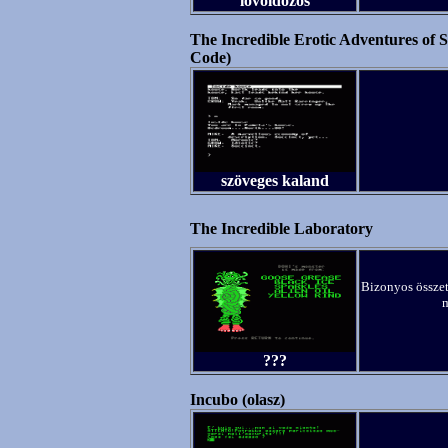
lövöldözős
The Incredible Erotic Adventures of 
Code)
szöveges kaland
The Incredible Laboratory
Bizonyos összete
m
???
Incubo (olasz)