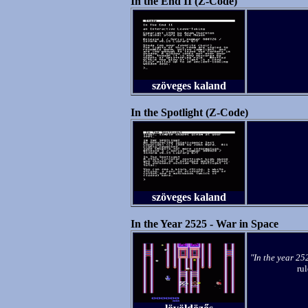
In the End II (Z-Code)
szöveges kaland
In the Spotlight (Z-Code)
szöveges kaland
In the Year 2525 - War in Space
"In the year 252
rul