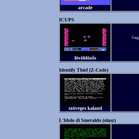
arcade
ICUPS
Gagy
lövöldözős
Identify Thief (Z-Code)
szöveges kaland
L'Idolo di Smeraldo (olasz)