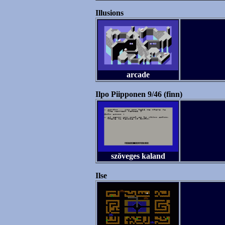
Illusions
arcade
Ilpo Piipponen 9/46 (finn)
szöveges kaland
Ilse