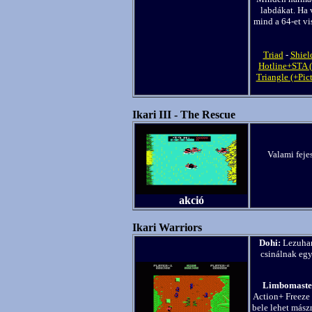
labdákat. Ha 
mind a 64-et vi
Triad
-
Shiel
Hotline+STA 
Triangle (+Pic
Ikari III - The Rescue
Valami feje
akció
Ikari Warriors
Dohi:
Lezuhan
csinálnak egy
Limbomaste
Action+ Freeze 
bele lehet mászn