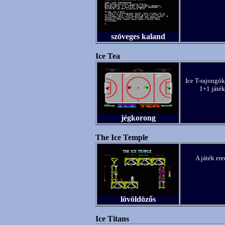
szöveges kaland
Ice Tea
Ice T-rajongó
1+1 játék
jégkorong
The Ice Temple
A játék ere
lövöldözős
Ice Titans