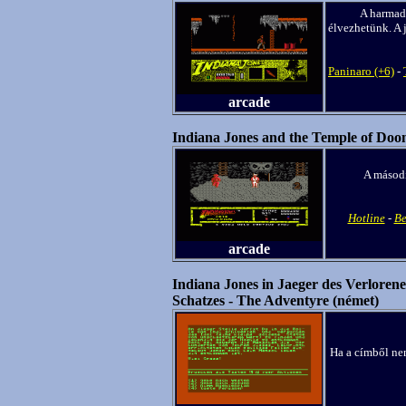
A harmad
élvezhetünk. A 
Paninaro (+6)
-
arcade
Indiana Jones and the Temple of Do
A másodi
Hotline
-
Be
arcade
Indiana Jones in Jaeger des Verloren
Schatzes - The Adventyre (német)
Ha a címből nem