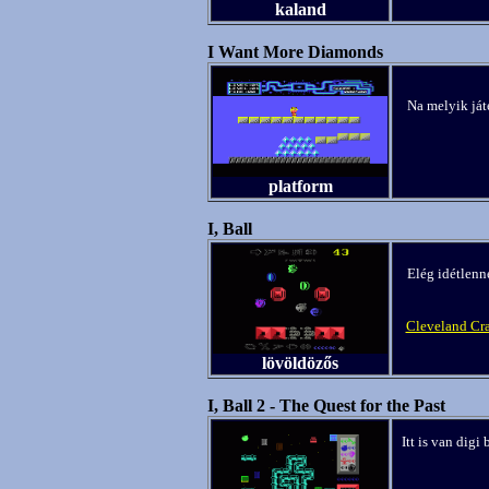
kaland
I Want More Diamonds
Na melyik ját
platform
I, Ball
Elég idétlenne
Cleveland Cra
lövöldözős
I, Ball 2 - The Quest for the Past
Itt is van digi