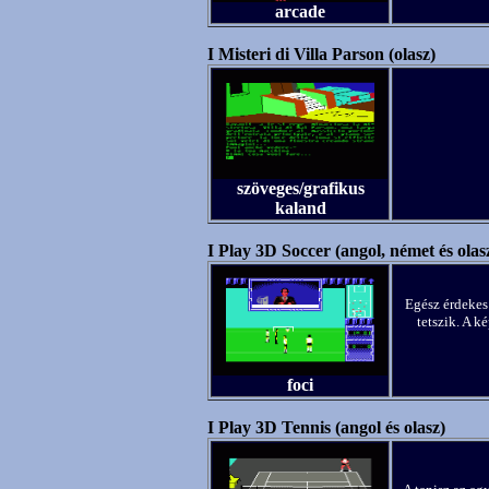
arcade
I Misteri di Villa Parson (olasz)
szöveges/grafikus
kaland
I Play 3D Soccer (angol, német és olas
Egész érdekes 
tetszik. A k
foci
I Play 3D Tennis (angol és olasz)