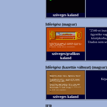
szöveges kaland
Időrégész (magyar)
"2546-ot írun
ügynöke vag
középkorba, 
Utadon nem seg
szöveges/grafikus
kaland
Időrégész (kazettás változat) (magyar)
Képe
szöveges kaland
IFR