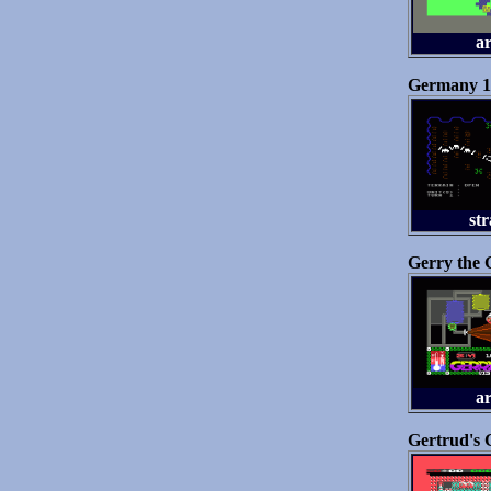
a
Germany 1
str
Gerry the 
a
Gertrud's