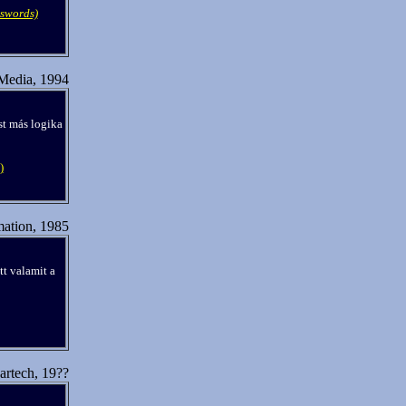
swords)
Media, 1994
st más logika
)
ation, 1985
tt valamit a
rtech, 19??