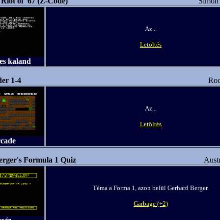
Riot of '67 (Z-Code)
Simon 
Az...
Letöltés
es kaland
er 1-4
Roc
Az...
Letöltés
rcade
rger's Formula 1 Quiz
Austr
Téma a Forma 1, azon belül Gerhard Berger.
Garbage (+2)