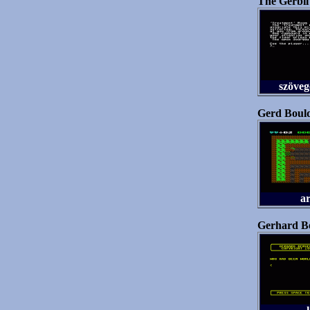
The Gerbil 
szöveg
Gerd Bould
a
Gerhard Be