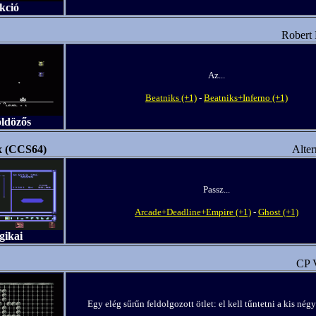
kció
Robert 
Az...
Beatniks (+1)
-
Beatniks+Inferno (+1)
öldözős
x (CCS64)
Alter
Passz...
Arcade+Deadline+Empire (+1)
-
Ghost (+1)
gikai
CP V
Egy elég sűrűn feldolgozott ötlet: el kell tűntetni a kis nég