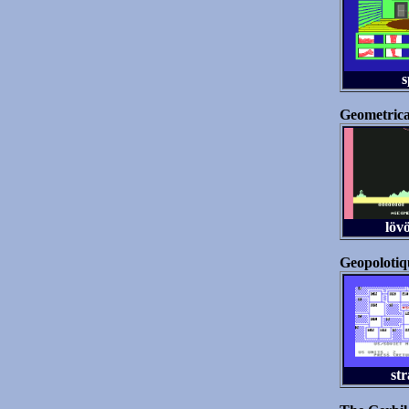
s
Geometric
löv
Geopolotiq
str