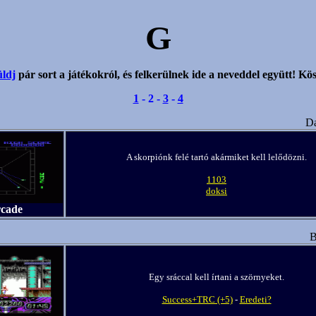
G
ldj
pár sort a játékokról, és felkerülnek ide a neveddel együtt! Kös
1
- 2 -
3
-
4
Da
A skorpiónk felé tartó akármiket kell lelődözni.
1103
doksi
rcade
B
Egy sráccal kell írtani a szörnyeket.
Success+TRC (+5)
-
Eredeti?