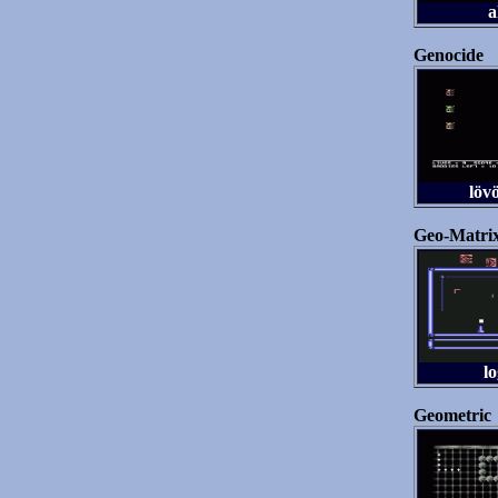
a
Genocide
löv
Geo-Matri
lo
Geometric