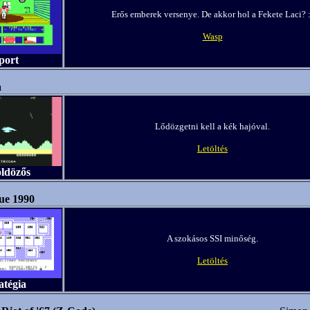
Erős emberek versenye. De akkor hol a Fekete Laci? :
Wasp
port
a
Lődözgetni kell a kék hajóval.
Letöltés
öldözős
ue 1990
A szokásos SSI minőség.
Letöltés
atégia