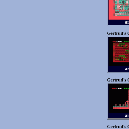
a
Gertrud's
a
Gertrud's
a
Gertrud's