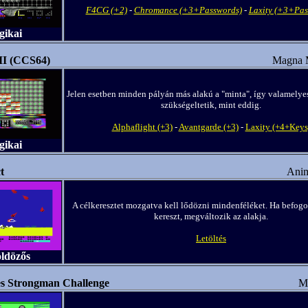
F4CG (+2)
-
Chromance (+3+Passwords)
-
Laxity (+3+Pas
gikai
II (CCS64)
Magna 
Jelen esetben minden pályán más alakú a "minta", így valamelye
szükségeltetik, mint eddig.
Alphaflight (+3)
-
Avantgarde (+3)
-
Laxity (+4+Keys
gikai
t
Anim
A célkeresztet mozgatva kell lődözni mindenféléket. Ha befogo
kereszt, megváltozik az alakja.
Letöltés
öldözős
s Strongman Challenge
Ma