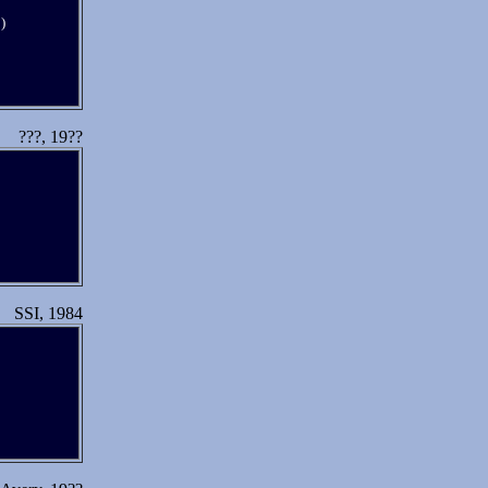
)
???, 19??
SSI, 1984