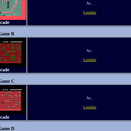
Az...
Letöltés
rcade
 Game B
Az...
Letöltés
rcade
 Game C
Az...
Letöltés
rcade
 Game D