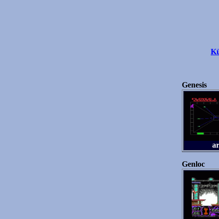
Kü
Genesis
a
Genloc