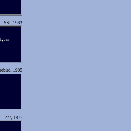
SSI, 1983
zágban.
rebird, 1985
???, 19??