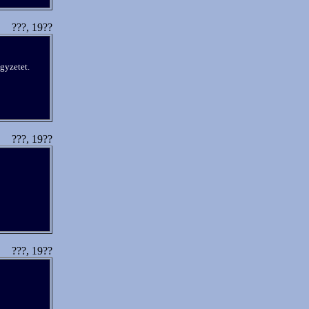
???, 19??
égyzetet.
???, 19??
???, 19??