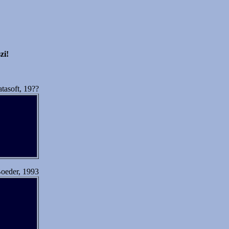
zi!
tasoft, 19??
oeder, 1993