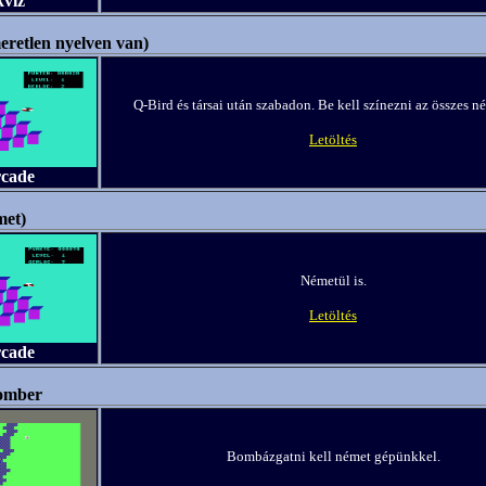
kvíz
eretlen nyelven van)
Q-Bird és társai után szabadon. Be kell színezni az összes n
Letöltés
rcade
met)
Németül is.
Letöltés
rcade
omber
Bombázgatni kell német gépünkkel.