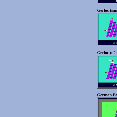
Gerloc (ism
a
Gerloc (né
a
German B