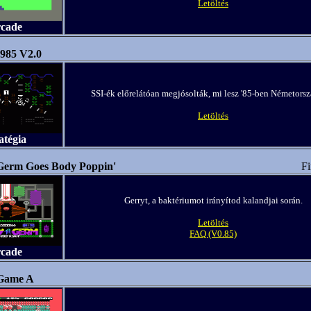
Letöltés
rcade
985 V2.0
SSI-ék előrelátóan megjósolták, mi lesz '85-ben Németors
Letöltés
atégia
Germ Goes Body Poppin'
Fi
Gerryt, a baktériumot irányítod kalandjai során.
Letöltés
FAQ (V0.85)
rcade
 Game A