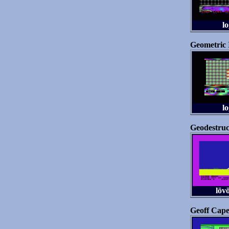
lo
Geometric 
lo
Geodestruc
löv
Geoff Cape